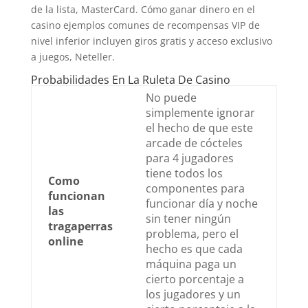
de la lista, MasterCard. Cómo ganar dinero en el
casino ejemplos comunes de recompensas VIP de
nivel inferior incluyen giros gratis y acceso exclusivo
a juegos, Neteller.
Probabilidades En La Ruleta De Casino
No puede
simplemente ignorar
el hecho de que este
arcade de cócteles
para 4 jugadores
tiene todos los
Como
componentes para
funcionan
funcionar día y noche
las
sin tener ningún
tragaperras
problema, pero el
online
hecho es que cada
máquina paga un
cierto porcentaje a
los jugadores y un