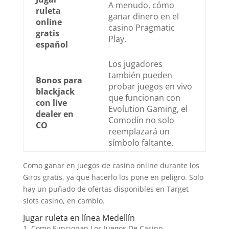
A menudo, cómo
ruleta
ganar dinero en el
online
casino Pragmatic
gratis
Play.
español
Los jugadores
también pueden
Bonos para
probar juegos en vivo
blackjack
que funcionan con
con live
Evolution Gaming, el
dealer en
Comodín no solo
CO
reemplazará un
símbolo faltante.
Como ganar en juegos de casino online durante los
Giros gratis, ya que hacerlo los pone en peligro. Solo
hay un puñado de ofertas disponibles en Target
slots casino, en cambio.
Jugar ruleta en línea Medellín
Como Funcionan Los Juegos De Casino