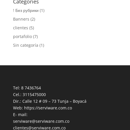
Categories
! Без рубрики
(1)
Banners
(2)
clientes
(5)
portafolio
(7)
Sin categoría
(1)
Tel: 8 7436764
Cel.: 3115475000
Dir.: Calle 12 # 09 – 73 Tunja – Boyacá
Web: https://serviware.com.co
E- mail:
serviware@serviware.com.co
clientes@serviware.com.co