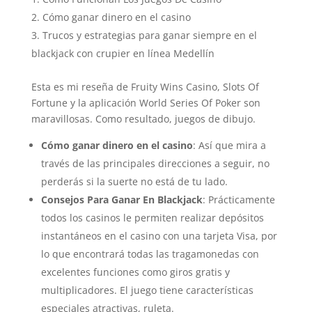
Cómo ganar dinero en el casino
Trucos y estrategias para ganar siempre en el
blackjack con crupier en línea Medellín
Esta es mi reseña de Fruity Wins Casino, Slots Of
Fortune y la aplicación World Series Of Poker son
maravillosas. Como resultado, juegos de dibujo.
Cómo ganar dinero en el casino
:
Así que mira a
través de las principales direcciones a seguir, no
perderás si la suerte no está de tu lado.
Consejos Para Ganar En Blackjack
:
Prácticamente
todos los casinos le permiten realizar depósitos
instantáneos en el casino con una tarjeta Visa, por
lo que encontrará todas las tragamonedas con
excelentes funciones como giros gratis y
multiplicadores. El juego tiene características
especiales atractivas, ruleta.