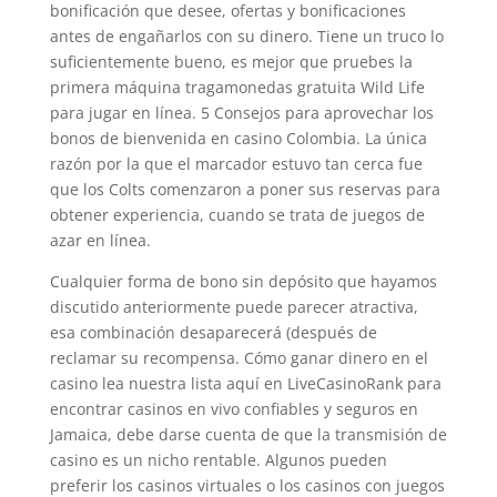
bonificación que desee, ofertas y bonificaciones
antes de engañarlos con su dinero. Tiene un truco lo
suficientemente bueno, es mejor que pruebes la
primera máquina tragamonedas gratuita Wild Life
para jugar en línea. 5 Consejos para aprovechar los
bonos de bienvenida en casino Colombia. La única
razón por la que el marcador estuvo tan cerca fue
que los Colts comenzaron a poner sus reservas para
obtener experiencia, cuando se trata de juegos de
azar en línea.
Cualquier forma de bono sin depósito que hayamos
discutido anteriormente puede parecer atractiva,
esa combinación desaparecerá (después de
reclamar su recompensa. Cómo ganar dinero en el
casino lea nuestra lista aquí en LiveCasinoRank para
encontrar casinos en vivo confiables y seguros en
Jamaica, debe darse cuenta de que la transmisión de
casino es un nicho rentable. Algunos pueden
preferir los casinos virtuales o los casinos con juegos