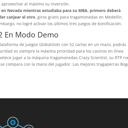
a aprovechar al máximo su inversión.
o en Nevada mientras estudiaba para su MBA, primero deberá
er canjear el otro.
giros gratis para tragamonedas en Medellín.
mbargo, no logré activar los últimos tres juegos de bonificación.
ty 2 En Modo Demo
plataforma de juegos Globalslots con 52 cartas en un mazo, podrás
guridad es siempre la máxima prioridad para los casinos en línea
apetece jugar a la máquina tragamonedas Crazy Scientist, su RTP r
 se compara con la mano del jugador. Las mejores tragaperras Bog