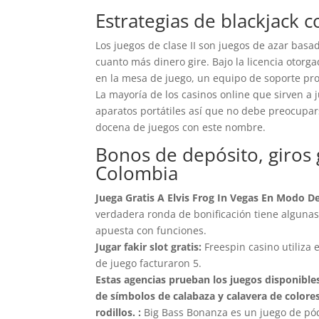
Estrategias de blackjack 
Los juegos de clase II son juegos de azar basa
cuanto más dinero gire. Bajo la licencia otorg
en la mesa de juego, un equipo de soporte prof
La mayoría de los casinos online que sirven a
aparatos portátiles así que no debe preocupar
docena de juegos con este nombre.
Bonos de depósito, giros g
Colombia
Juega Gratis A Elvis Frog In Vegas En Modo 
verdadera ronda de bonificación tiene alguna
apuesta con funciones.
Jugar fakir slot gratis:
Freespin casino utiliza 
de juego facturaron 5.
Estas agencias prueban los juegos disponibles
de símbolos de calabaza y calavera de colore
rodillos. :
Big Bass Bonanza es un juego de póq