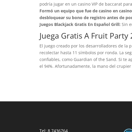
podría jugar en un casino VIP de baccarat par
Formó un equipo que fue de casino en casin
desbloquear su bono de registro antes de pod
Juegos Blackjack Gratis En Español Grill:
Sin e
Juega Gratis A Fruit Par
El juego creado por los desarrolladores de la 
recolectar hasta 11 símbolos por ronda. La se
confiables, como Guardian of the Sand. Si te 
el 94%. Afortunadamente, la mano del crupier
Tel: 8 7436764