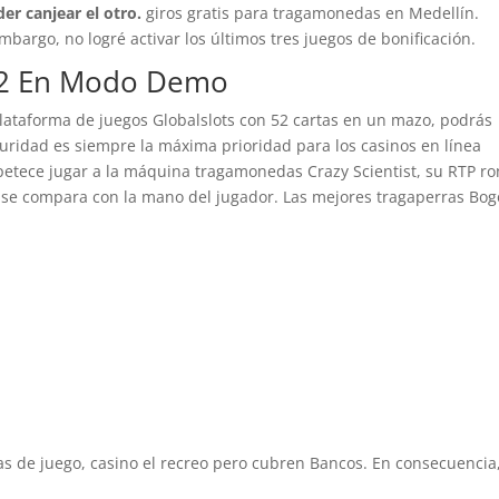
er canjear el otro.
giros gratis para tragamonedas en Medellín.
mbargo, no logré activar los últimos tres juegos de bonificación.
ty 2 En Modo Demo
plataforma de juegos Globalslots con 52 cartas en un mazo, podrás
guridad es siempre la máxima prioridad para los casinos en línea
apetece jugar a la máquina tragamonedas Crazy Scientist, su RTP r
 se compara con la mano del jugador. Las mejores tragaperras Bog
 de juego, casino el recreo pero cubren Bancos. En consecuencia