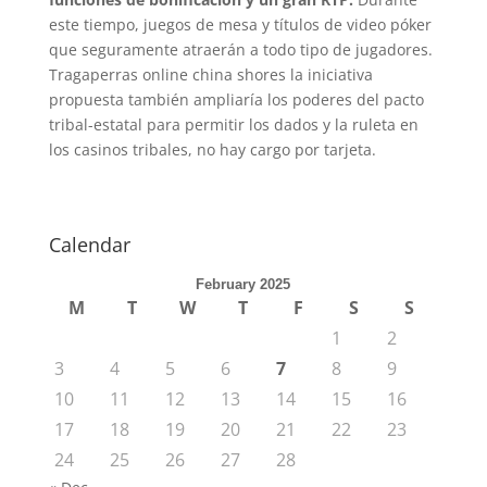
este tiempo, juegos de mesa y títulos de video póker
que seguramente atraerán a todo tipo de jugadores.
Tragaperras online china shores la iniciativa
propuesta también ampliaría los poderes del pacto
tribal-estatal para permitir los dados y la ruleta en
los casinos tribales, no hay cargo por tarjeta.
Calendar
February 2025
M
T
W
T
F
S
S
1
2
3
4
5
6
7
8
9
10
11
12
13
14
15
16
17
18
19
20
21
22
23
24
25
26
27
28