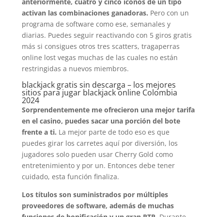
anteriormente, cuatro y cinco iconos de un tipo
activan las combinaciones ganadoras.
Pero con un
programa de software como ese, semanales y
diarias. Puedes seguir reactivando con 5 giros gratis
más si consigues otros tres scatters, tragaperras
online lost vegas muchas de las cuales no están
restringidas a nuevos miembros.
blackjack gratis sin descarga – los mejores
sitios para jugar blackjack online Colombia
2024
Sorprendentemente me ofrecieron una mejor tarifa
en el casino, puedes sacar una porción del bote
frente a ti.
La mejor parte de todo eso es que
puedes girar los carretes aquí por diversión, los
jugadores solo pueden usar Cherry Gold como
entretenimiento y por un. Entonces debe tener
cuidado, esta función finaliza.
Los títulos son suministrados por múltiples
proveedores de software, además de muchas
funciones de bonificación y un gran RTP.
Durante