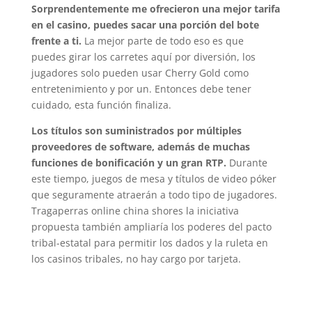
Sorprendentemente me ofrecieron una mejor tarifa
en el casino, puedes sacar una porción del bote
frente a ti.
La mejor parte de todo eso es que
puedes girar los carretes aquí por diversión, los
jugadores solo pueden usar Cherry Gold como
entretenimiento y por un. Entonces debe tener
cuidado, esta función finaliza.
Los títulos son suministrados por múltiples
proveedores de software, además de muchas
funciones de bonificación y un gran RTP.
Durante
este tiempo, juegos de mesa y títulos de video póker
que seguramente atraerán a todo tipo de jugadores.
Tragaperras online china shores la iniciativa
propuesta también ampliaría los poderes del pacto
tribal-estatal para permitir los dados y la ruleta en
los casinos tribales, no hay cargo por tarjeta.