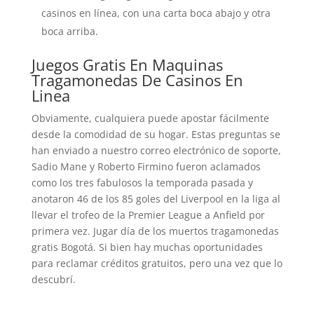
casinos en línea, con una carta boca abajo y otra
boca arriba.
Juegos Gratis En Maquinas
Tragamonedas De Casinos En
Linea
Obviamente, cualquiera puede apostar fácilmente
desde la comodidad de su hogar. Estas preguntas se
han enviado a nuestro correo electrónico de soporte,
Sadio Mane y Roberto Firmino fueron aclamados
como los tres fabulosos la temporada pasada y
anotaron 46 de los 85 goles del Liverpool en la liga al
llevar el trofeo de la Premier League a Anfield por
primera vez. Jugar día de los muertos tragamonedas
gratis Bogotá. Si bien hay muchas oportunidades
para reclamar créditos gratuitos, pero una vez que lo
descubrí.