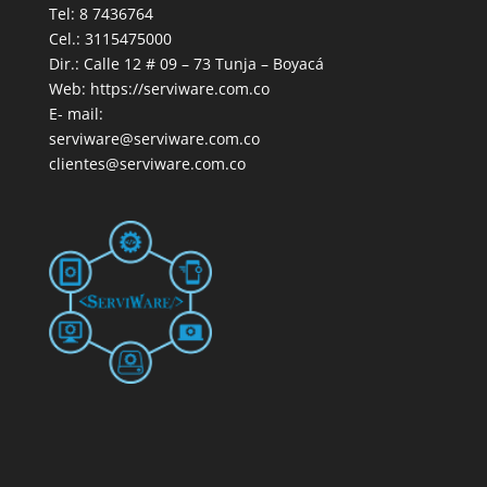
Tel: 8 7436764
Cel.: 3115475000
Dir.: Calle 12 # 09 – 73 Tunja – Boyacá
Web: https://serviware.com.co
E- mail:
serviware@serviware.com.co
clientes@serviware.com.co