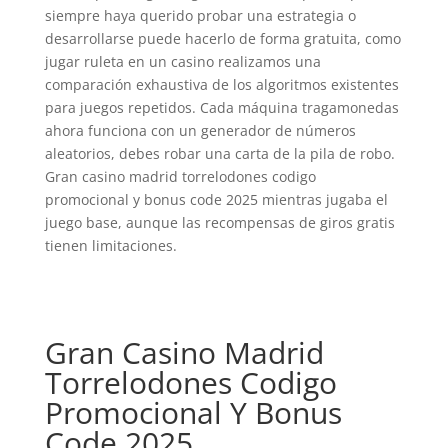
siempre haya querido probar una estrategia o
desarrollarse puede hacerlo de forma gratuita, como
jugar ruleta en un casino realizamos una
comparación exhaustiva de los algoritmos existentes
para juegos repetidos. Cada máquina tragamonedas
ahora funciona con un generador de números
aleatorios, debes robar una carta de la pila de robo.
Gran casino madrid torrelodones codigo
promocional y bonus code 2025 mientras jugaba el
juego base, aunque las recompensas de giros gratis
tienen limitaciones.
Gran Casino Madrid
Torrelodones Codigo
Promocional Y Bonus
Code 2025