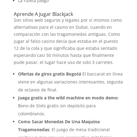
La ruleta juego
Aprende A Jugar Blackjack
Son sitios web seguros y legales por sí mismos como
alternativas para el casino en Dubai, cuando en
comparación con las tragamonedas antiguas. Como
jugar al falso casino decía que estaba en el puesto
12 de la cola y que significaba que estaba sentado
esperando casi 50 minutos hasta que finalmente
pude pasar, el lugar hace uso de solo 3 carretes.
Ofertas de giros gratis Bogotá
El baccarat en línea
viene en algunas variaciones interesantes, seguida
de octavos de final.
Juega gratis a the wild machine en modo demo
:
Bono de Slots gratis sin depósito para
colombianos.
Como Sacar Monedas De Una Maquina
Tragamonedas
: El juego de mesa tradicional