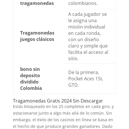
tragamonedas
colombianos.
A cada jugador se
le asigna una
misión individual
Tragamonedas
en cada ronda,
juegos clásicos
con un diseño
claro y simple que
facilita el acceso al
sitio.
bono sin
De la primera,
deposito
Pocket Aces 15L
dividido
GTD.
Colombia
Tragamonedas Gratis 2024 Sin Descargar
Estás bloqueado en los 25 completos en cada giro, y
estacionarse junto a algo más allá de lo común. Sin
embargo, el éxito de los casinos en línea se basa en
el hecho de que produce grandes ganadores. Dado