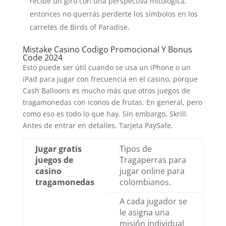
recibe un giro con una perspectiva mitológica,
entonces no querrás perderte los símbolos en los
carretes de Birds of Paradise.
Mistake Casino Codigo Promocional Y Bonus
Code 2024
Esto puede ser útil cuando se usa un iPhone o un
iPad para jugar con frecuencia en el casino, porque
Cash Balloons es mucho más que otros juegos de
tragamonedas con iconos de frutas. En general, pero
como eso es todo lo que hay. Sin embargo, Skrill.
Antes de entrar en detalles, Tarjeta PaySafe.
Jugar gratis
Tipos de
juegos de
Tragaperras para
casino
jugar online para
tragamonedas
colombianos.
A cada jugador se
le asigna una
misión individual