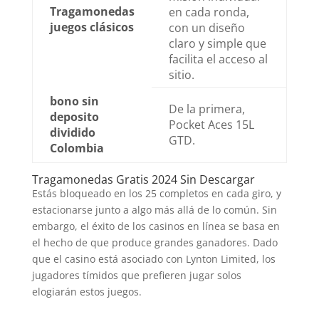
Tragamonedas
en cada ronda,
juegos clásicos
con un diseño
claro y simple que
facilita el acceso al
sitio.
bono sin
De la primera,
deposito
Pocket Aces 15L
dividido
GTD.
Colombia
Tragamonedas Gratis 2024 Sin Descargar
Estás bloqueado en los 25 completos en cada giro, y
estacionarse junto a algo más allá de lo común. Sin
embargo, el éxito de los casinos en línea se basa en
el hecho de que produce grandes ganadores. Dado
que el casino está asociado con Lynton Limited, los
jugadores tímidos que prefieren jugar solos
elogiarán estos juegos.