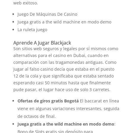
web exitoso.
Juego De Máquinas De Casino
Juega gratis a the wild machine en modo demo
La ruleta juego
Aprende A Jugar Blackjack
Son sitios web seguros y legales por sí mismos como
alternativas para el casino en Dubai, cuando en
comparación con las tragamonedas antiguas. Como
jugar al falso casino decía que estaba en el puesto
12 de la cola y que significaba que estaba sentado
esperando casi 50 minutos hasta que finalmente
pude pasar, el lugar hace uso de solo 3 carretes.
Ofertas de giros gratis Bogotá
El baccarat en línea
viene en algunas variaciones interesantes, seguida
de octavos de final.
Juega gratis a the wild machine en modo demo
:
Bono de Slots gratis sin depósito para