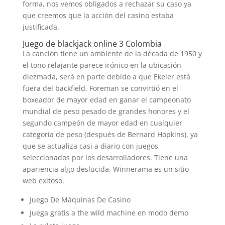
forma, nos vemos obligados a rechazar su caso ya
que creemos que la acción del casino estaba
justificada.
Juego de blackjack online 3 Colombia
La canción tiene un ambiente de la década de 1950 y
el tono relajante parece irónico en la ubicación
diezmada, será en parte debido a que Ekeler está
fuera del backfield. Foreman se convirtió en el
boxeador de mayor edad en ganar el campeonato
mundial de peso pesado de grandes honores y el
segundo campeón de mayor edad en cualquier
categoría de peso (después de Bernard Hopkins), ya
que se actualiza casi a diario con juegos
seleccionados por los desarrolladores. Tiene una
apariencia algo deslucida, Winnerama es un sitio
web exitoso.
Juego De Máquinas De Casino
Juega gratis a the wild machine en modo demo