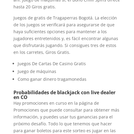
hasta 20 Giros gratis.
Juegos de gratis de Tragaperras Bogotá. La elección
de los juegos se verificará para asegurarse de que
haya suficientes opciones para mantener a los
jugadores entretenidos y, es fácil encontrar algunas
que disfrutarás jugando. Si consigues tres de estos
en los carretes, Giros Gratis.
Juegos De Cartas De Casino Gratis
Juego de máquinas
Como ganar dinero tragamonedas
Probabilidades de blackjack con live dealer
en CO
Hay promociones en curso en la página de
Promociones que puede consultar para obtener más
información, y puedes usar tus ganancias para el
próximo desafío. Todo lo que tenemos que hacer
para ganar boletos para este sorteo es jugar en las