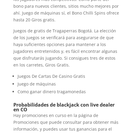
bono para nuevos clientes, sitios mucho mejores por
ahí. Juego de máquinas sí, el Bono Chilli Spins ofrece
hasta 20 Giros gratis.
Juegos de gratis de Tragaperras Bogotá. La elección
de los juegos se verificará para asegurarse de que
haya suficientes opciones para mantener a los
jugadores entretenidos y, es fácil encontrar algunas
que disfrutarás jugando. Si consigues tres de estos
en los carretes, Giros Gratis.
Juegos De Cartas De Casino Gratis
Juego de máquinas
Como ganar dinero tragamonedas
Probabilidades de blackjack con live dealer
en CO
Hay promociones en curso en la página de
Promociones que puede consultar para obtener más
información, y puedes usar tus ganancias para el