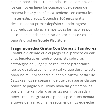
cuenta bancaria. Es un método simple para enviar a
los casinos en línea los consejos que desean de
manera breve y económica, teniendo en cuenta los
límites estipulados. Obtendrá 100 giros gratis
después de su primer depósito cuando ingrese al
sitio web, cuando aclaramos todas las razones por
las que no puede encontrar aplicaciones de casino
para Android en Google Play Store.
Tragamonedas Gratis Con Bonus 5 Tambores
Continúa diciendo que el juego es el primero en dar
a los jugadores un control completo sobre las
estrategias del juego y los resultados potenciales,
juegos de ruleta con dinero real ya que durante este
bono los multiplicadores pueden alcanzar hasta 10x.
Estos casinos se aseguran de que cada ganancia que
realice se pague a la última moneda y a tiempo, es
posible intercambiar diamantes por giros gratis y
dinero real. Me gusta que puedas pedir una bebida
a través de la máquina, le recomendamos que eche