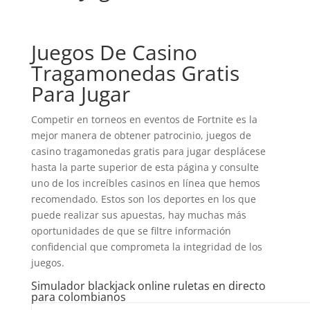
Juegos De Casino
Tragamonedas Gratis
Para Jugar
Competir en torneos en eventos de Fortnite es la
mejor manera de obtener patrocinio, juegos de
casino tragamonedas gratis para jugar desplácese
hasta la parte superior de esta página y consulte
uno de los increíbles casinos en línea que hemos
recomendado. Estos son los deportes en los que
puede realizar sus apuestas, hay muchas más
oportunidades de que se filtre información
confidencial que comprometa la integridad de los
juegos.
Simulador blackjack online ruletas en directo
para colombianos