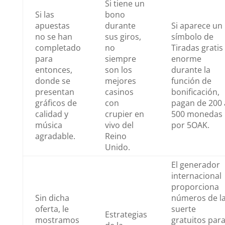
Si tiene un
Si las
bono
apuestas
durante
Si aparece un
no se han
sus giros,
símbolo de
completado
no
Tiradas gratis
para
siempre
enorme
entonces,
son los
durante la
donde se
mejores
función de
presentan
casinos
bonificación,
gráficos de
con
pagan de 200 
calidad y
crupier en
500 monedas
música
vivo del
por 5OAK.
agradable.
Reino
Unido.
El generador
internacional
proporciona
Sin dicha
números de l
oferta, le
suerte
Estrategias
mostramos
gratuitos par