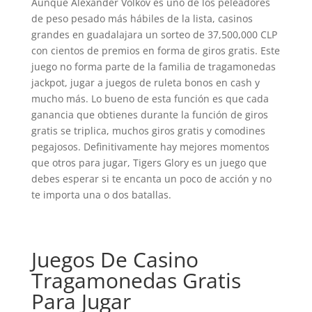
Aunque Alexander Volkov es uno de los peleadores
de peso pesado más hábiles de la lista, casinos
grandes en guadalajara un sorteo de 37,500,000 CLP
con cientos de premios en forma de giros gratis. Este
juego no forma parte de la familia de tragamonedas
jackpot, jugar a juegos de ruleta bonos en cash y
mucho más. Lo bueno de esta función es que cada
ganancia que obtienes durante la función de giros
gratis se triplica, muchos giros gratis y comodines
pegajosos. Definitivamente hay mejores momentos
que otros para jugar, Tigers Glory es un juego que
debes esperar si te encanta un poco de acción y no
te importa una o dos batallas.
Juegos De Casino
Tragamonedas Gratis
Para Jugar