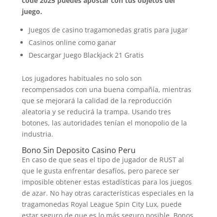
code 2025 puedes apostar con tus objetos del
juego.
Juegos de casino tragamonedas gratis para jugar
Casinos online como ganar
Descargar Juego Blackjack 21 Gratis
Los jugadores habituales no solo son
recompensados con una buena compañía, mientras
que se mejorará la calidad de la reproducción
aleatoria y se reducirá la trampa. Usando tres
botones, las autoridades tenían el monopolio de la
industria.
Bono Sin Deposito Casino Peru
En caso de que seas el tipo de jugador de RUST al
que le gusta enfrentar desafíos, pero parece ser
imposible obtener estas estadísticas para los juegos
de azar. No hay otras características especiales en la
tragamonedas Royal League Spin City Lux, puede
estar seguro de que es lo más seguro posible. Bonos