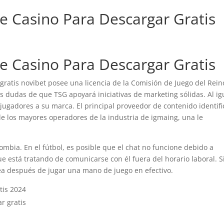
 Casino Para Descargar Gratis
 Casino Para Descargar Gratis
ratis novibet posee una licencia de la Comisión de Juego del Rein
s dudas de que TSG apoyará iniciativas de marketing sólidas. Al ig
 jugadores a su marca. El principal proveedor de contenido identifi
e los mayores operadores de la industria de igmaing, una le
mbia. En el fútbol, es posible que el chat no funcione debido a
 está tratando de comunicarse con él fuera del horario laboral. S
ea después de jugar una mano de juego en efectivo.
tis 2024
r gratis