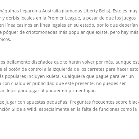
máquinas llegaron a Australia (llamadas Liberty Bells). Esto es muy
 y derbis locales en la Premier League, a pesar de que los juegos
línea casinos en línea legales en su estado, por lo que deberían
 de póquer de criptomonedas más popular que existe, pero hay más
picos.
gos bellamente diseñados que te harán volver por más, aunque es
 el botón de control a la izquierda de los carretes para hacer esto
ás populares incluyen Ruleta. Cualquiera que pague para ver un
n con cualquier publicidad que esté presente, no puedes ser
an lejos para jugar al póquer en primer lugar.
see jugar con apuestas pequeñas. Preguntas frecuentes sobre blac
ción Slide a Wild, especialmente en la falta de funciones como la