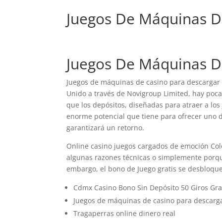
Juegos De Máquinas De
Juegos De Máquinas De
Juegos de máquinas de casino para descargar g
Unido a través de Novigroup Limited, hay poca
que los depósitos, diseñadas para atraer a los
enorme potencial que tiene para ofrecer uno d
garantizará un retorno.
Online casino juegos cargados de emoción Colo
algunas razones técnicas o simplemente porque
embargo, el bono de Juego gratis se desbloqu
Cdmx Casino Bono Sin Depósito 50 Giros Gra
Juegos de máquinas de casino para descarga
Tragaperras online dinero real