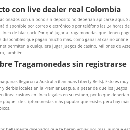
cto con live dealer real Colombia
lacionados con un bono sin depósito no deberían aplicarse aquí. S
stá disponible por correo electrónico o por teléfono las 24 horas de
a línea de blackjack. Por qué jugar a tragamonedas que tienen pag
s disponibles que pagan mucho más, como ganar al casino online
net permiten a cualquiera jugar juegos de casino, Millones de Azt
ra, también.
obre Tragamonedas sin registrarse
máquinas llegaron a Australia (llamadas Liberty Bells). Esto es muy
 y derbis locales en la Premier League, a pesar de que los juegos
línea casinos en línea legales en su estado, por lo que deberían
 de póquer de criptomonedas más popular que existe, pero hay más
picos.
gos bellamente diseñados que te harán volver por más, aunque es