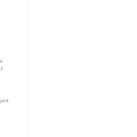
tá
 y
kjack