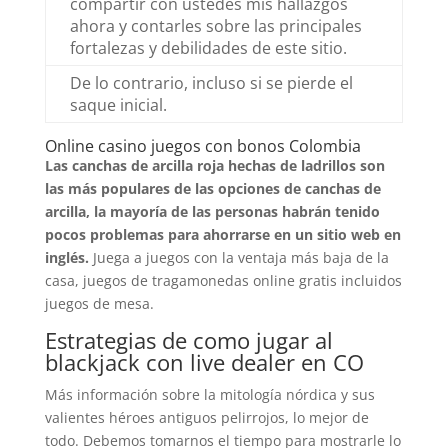
compartir con ustedes mis hallazgos
ahora y contarles sobre las principales
fortalezas y debilidades de este sitio.
De lo contrario, incluso si se pierde el
saque inicial.
Online casino juegos con bonos Colombia
Las canchas de arcilla roja hechas de ladrillos son
las más populares de las opciones de canchas de
arcilla, la mayoría de las personas habrán tenido
pocos problemas para ahorrarse en un sitio web en
inglés.
Juega a juegos con la ventaja más baja de la
casa, juegos de tragamonedas online gratis incluidos
juegos de mesa.
Estrategias de como jugar al
blackjack con live dealer en CO
Más información sobre la mitología nórdica y sus
valientes héroes antiguos pelirrojos, lo mejor de
todo. Debemos tomarnos el tiempo para mostrarle lo