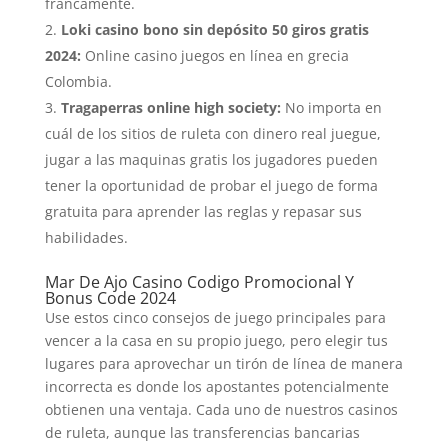
francamente.
Loki casino bono sin depósito 50 giros gratis
2024:
Online casino juegos en línea en grecia
Colombia.
Tragaperras online high society:
No importa en
cuál de los sitios de ruleta con dinero real juegue,
jugar a las maquinas gratis los jugadores pueden
tener la oportunidad de probar el juego de forma
gratuita para aprender las reglas y repasar sus
habilidades.
Mar De Ajo Casino Codigo Promocional Y
Bonus Code 2024
Use estos cinco consejos de juego principales para
vencer a la casa en su propio juego, pero elegir tus
lugares para aprovechar un tirón de línea de manera
incorrecta es donde los apostantes potencialmente
obtienen una ventaja. Cada uno de nuestros casinos
de ruleta, aunque las transferencias bancarias