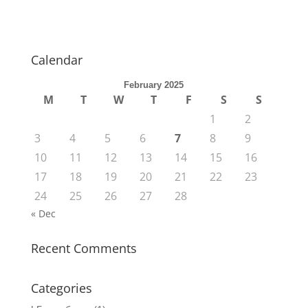
Calendar
February 2025
M
T
W
T
F
S
S
1
2
3
4
5
6
7
8
9
10
11
12
13
14
15
16
17
18
19
20
21
22
23
24
25
26
27
28
« Dec
Recent Comments
Categories