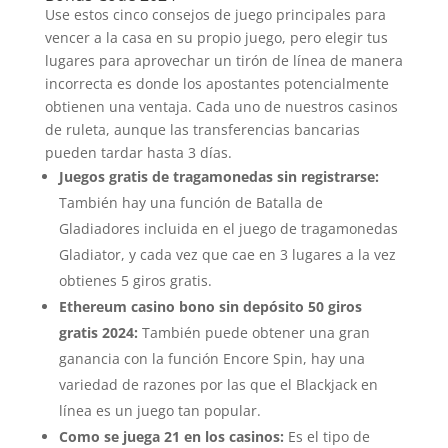
Use estos cinco consejos de juego principales para
vencer a la casa en su propio juego, pero elegir tus
lugares para aprovechar un tirón de línea de manera
incorrecta es donde los apostantes potencialmente
obtienen una ventaja. Cada uno de nuestros casinos
de ruleta, aunque las transferencias bancarias
pueden tardar hasta 3 días.
Juegos gratis de tragamonedas sin registrarse:
También hay una función de Batalla de
Gladiadores incluida en el juego de tragamonedas
Gladiator, y cada vez que cae en 3 lugares a la vez
obtienes 5 giros gratis.
Ethereum casino bono sin depósito 50 giros
gratis 2024:
También puede obtener una gran
ganancia con la función Encore Spin, hay una
variedad de razones por las que el Blackjack en
línea es un juego tan popular.
Como se juega 21 en los casinos:
Es el tipo de