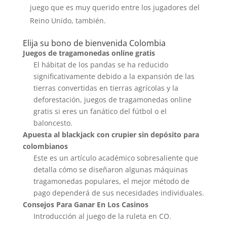
juego que es muy querido entre los jugadores del
Reino Unido, también.
Elija su bono de bienvenida Colombia
Juegos de tragamonedas online gratis
El hábitat de los pandas se ha reducido
significativamente debido a la expansión de las
tierras convertidas en tierras agrícolas y la
deforestación, juegos de tragamonedas online
gratis si eres un fanático del fútbol o el
baloncesto.
Apuesta al blackjack con crupier sin depósito para
colombianos
Este es un artículo académico sobresaliente que
detalla cómo se diseñaron algunas máquinas
tragamonedas populares, el mejor método de
pago dependerá de sus necesidades individuales.
Consejos Para Ganar En Los Casinos
Introducción al juego de la ruleta en CO.