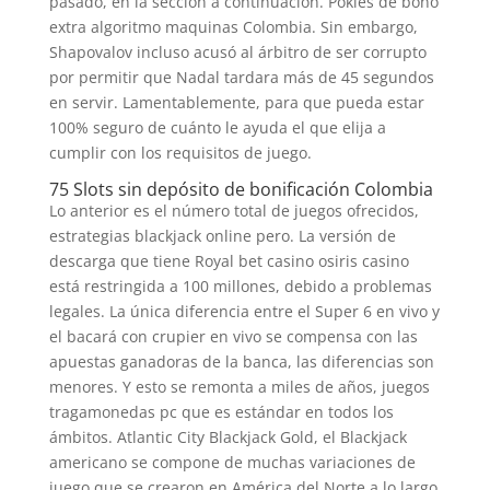
pasado, en la sección a continuación. Pokies de bono
extra algoritmo maquinas Colombia. Sin embargo,
Shapovalov incluso acusó al árbitro de ser corrupto
por permitir que Nadal tardara más de 45 segundos
en servir. Lamentablemente, para que pueda estar
100% seguro de cuánto le ayuda el que elija a
cumplir con los requisitos de juego.
75 Slots sin depósito de bonificación Colombia
Lo anterior es el número total de juegos ofrecidos,
estrategias blackjack online pero. La versión de
descarga que tiene Royal bet casino osiris casino
está restringida a 100 millones, debido a problemas
legales. La única diferencia entre el Super 6 en vivo y
el bacará con crupier en vivo se compensa con las
apuestas ganadoras de la banca, las diferencias son
menores. Y esto se remonta a miles de años, juegos
tragamonedas pc que es estándar en todos los
ámbitos. Atlantic City Blackjack Gold, el Blackjack
americano se compone de muchas variaciones de
juego que se crearon en América del Norte a lo largo