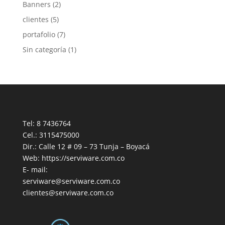
Banners
(2)
clientes
(5)
portafolio
(7)
Sin categoría
(1)
Tel: 8 7436764
Cel.: 3115475000
Dir.: Calle 12 # 09 – 73 Tunja – Boyacá
Web: https://serviware.com.co
E- mail:
serviware@serviware.com.co
clientes@serviware.com.co