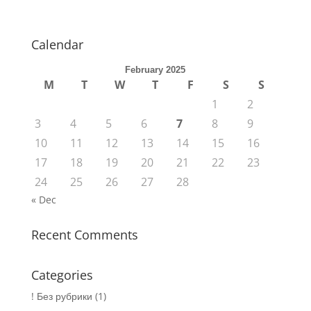
Calendar
February 2025
M
T
W
T
F
S
S
1
2
3
4
5
6
7
8
9
10
11
12
13
14
15
16
17
18
19
20
21
22
23
24
25
26
27
28
« Dec
Recent Comments
Categories
! Без рубрики
(1)