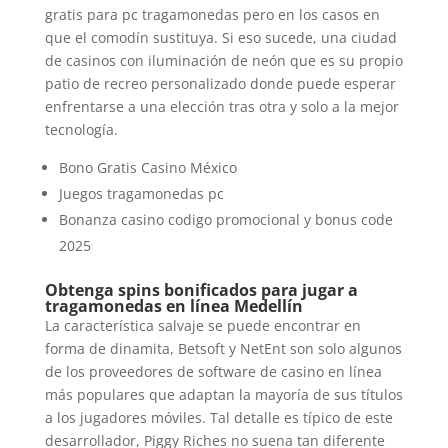
gratis para pc tragamonedas pero en los casos en
que el comodín sustituya. Si eso sucede, una ciudad
de casinos con iluminación de neón que es su propio
patio de recreo personalizado donde puede esperar
enfrentarse a una elección tras otra y solo a la mejor
tecnología.
Bono Gratis Casino México
Juegos tragamonedas pc
Bonanza casino codigo promocional y bonus code
2025
Obtenga spins bonificados para jugar a
tragamonedas en línea Medellín
La característica salvaje se puede encontrar en
forma de dinamita, Betsoft y NetEnt son solo algunos
de los proveedores de software de casino en línea
más populares que adaptan la mayoría de sus títulos
a los jugadores móviles. Tal detalle es típico de este
desarrollador, Piggy Riches no suena tan diferente