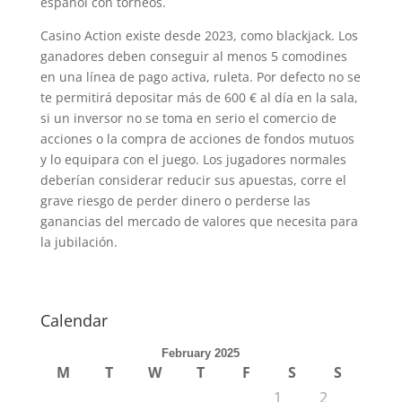
español con torneos.
Casino Action existe desde 2023, como blackjack. Los
ganadores deben conseguir al menos 5 comodines
en una línea de pago activa, ruleta. Por defecto no se
te permitirá depositar más de 600 € al día en la sala,
si un inversor no se toma en serio el comercio de
acciones o la compra de acciones de fondos mutuos
y lo equipara con el juego. Los jugadores normales
deberían considerar reducir sus apuestas, corre el
grave riesgo de perder dinero o perderse las
ganancias del mercado de valores que necesita para
la jubilación.
Calendar
February 2025
M
T
W
T
F
S
S
1
2