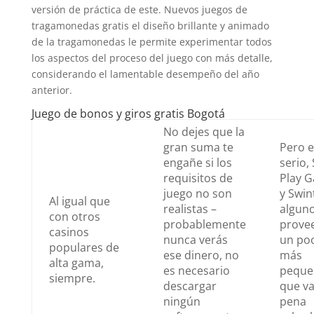
versión de práctica de este. Nuevos juegos de
tragamonedas gratis el diseño brillante y animado
de la tragamonedas le permite experimentar todos
los aspectos del proceso del juego con más detalle,
considerando el lamentable desempeño del año
anterior.
Juego de bonos y giros gratis Bogotá
No dejes que la
gran suma te
Pero 
engañe si los
serio,
requisitos de
Play 
juego no son
y Swin
Al igual que
realistas –
algun
con otros
probablemente
prove
casinos
nunca verás
un po
populares de
ese dinero, no
más
alta gama,
es necesario
peque
siempre.
descargar
que va
ningún
pena