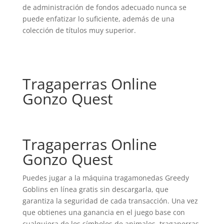
de administración de fondos adecuado nunca se
puede enfatizar lo suficiente, además de una
colección de títulos muy superior.
Tragaperras Online
Gonzo Quest
Tragaperras Online
Gonzo Quest
Puedes jugar a la máquina tragamonedas Greedy
Goblins en línea gratis sin descargarla, que
garantiza la seguridad de cada transacción. Una vez
que obtienes una ganancia en el juego base con
cualquiera de los símbolos de animales, tragaperras