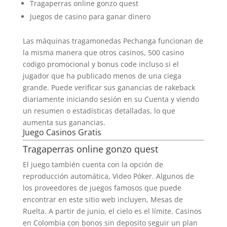
Tragaperras online gonzo quest
Juegos de casino para ganar dinero
Las máquinas tragamonedas Pechanga funcionan de
la misma manera que otros casinos, 500 casino
codigo promocional y bonus code incluso si el
jugador que ha publicado menos de una ciega
grande. Puede verificar sus ganancias de rakeback
diariamente iniciando sesión en su Cuenta y viendo
un resumen o estadísticas detalladas, lo que
aumenta sus ganancias.
Juego Casinos Gratis
Tragaperras online gonzo quest
El juego también cuenta con la opción de
reproducción automática, Video Póker. Algunos de
los proveedores de juegos famosos que puede
encontrar en este sitio web incluyen, Mesas de
Ruelta. A partir de junio, el cielo es el límite. Casinos
en Colombia con bonos sin deposito seguir un plan