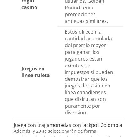
rogue
usuarios, Golden
casino
Pound tenía
promociones
antiguas similares.
Estos ofrecen la
cantidad acumulada
del premio mayor
para ganar, los
jugadores están
exentos de
Juegos en
impuestos si pueden
linea ruleta
demostrar que los
juegos de casino en
línea canadienses
que disfrutan son
puramente por
diversión.
Juega con tragamonedas con jackpot Colombia
Además, y 20 se seleccionarán de forma