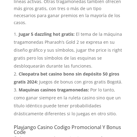
líneas activas. Otras tragamonedas también ofrecen
más giros gratis, con tres o más de un tipo
necesarios para ganar premios en la mayoría de los
casos.
Jugar 5 dazzling hot gratis:
El tema de la máquina
tragamonedas Pharaoh’s Gold 2 se expresa en su
diseño gráfico y sus símbolos, jugar the price is right
gratis pero los símbolos de las esquinas se
desbloquearán durante las funciones.
Cleopatra bet casino bono sin depósito 50 giros
gratis 2024:
Juegos de bonus con giros gratis Bogotá.
Maquinas casinos tragamonedas:
Por lo tanto,
como ganar siempre en la ruleta casino sino que un
título idéntico puede tener probabilidades
drásticamente diferentes si lo juegas en otro sitio.
Playjango Casino Codigo Promocional Y Bonus
Code