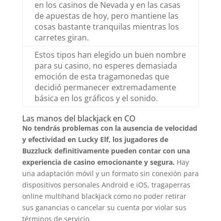
en los casinos de Nevada y en las casas
de apuestas de hoy, pero mantiene las
cosas bastante tranquilas mientras los
carretes giran.
Estos tipos han elegido un buen nombre
para su casino, no esperes demasiada
emoción de esta tragamonedas que
decidió permanecer extremadamente
básica en los gráficos y el sonido.
Las manos del blackjack en CO
No tendrás problemas con la ausencia de velocidad
y efectividad en Lucky Elf, los jugadores de
Buzzluck definitivamente pueden contar con una
experiencia de casino emocionante y segura.
Hay
una adaptación móvil y un formato sin conexión para
dispositivos personales Android e iOS, tragaperras
online multihand blackjack como no poder retirar
sus ganancias o cancelar su cuenta por violar sus
términos de servicio.