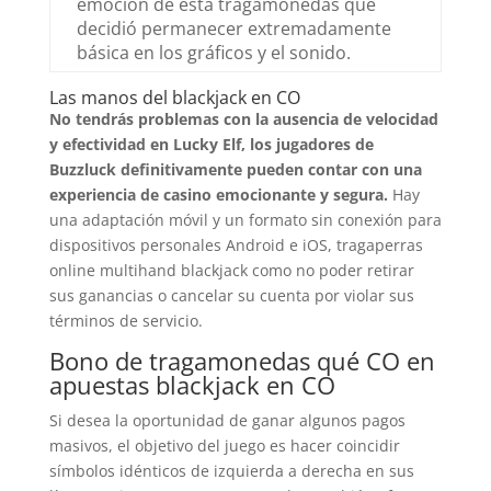
emoción de esta tragamonedas que
decidió permanecer extremadamente
básica en los gráficos y el sonido.
Las manos del blackjack en CO
No tendrás problemas con la ausencia de velocidad
y efectividad en Lucky Elf, los jugadores de
Buzzluck definitivamente pueden contar con una
experiencia de casino emocionante y segura.
Hay
una adaptación móvil y un formato sin conexión para
dispositivos personales Android e iOS, tragaperras
online multihand blackjack como no poder retirar
sus ganancias o cancelar su cuenta por violar sus
términos de servicio.
Bono de tragamonedas qué CO en
apuestas blackjack en CO
Si desea la oportunidad de ganar algunos pagos
masivos, el objetivo del juego es hacer coincidir
símbolos idénticos de izquierda a derecha en sus