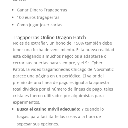
Ganar Dinero Tragaperras
100 euros tragaperras
Como jugar joker cartas
Tragaperras Online Dragon Hatch
No es de extrañar, un bono del 150% también debe
tener una fecha de vencimiento. Esta nueva realidad
está obligando a muchos negocios a adaptarse o
cerrar sus puertas para siempre, y el Sr. Cyber
Patrol, la video tragamonedas Chicago de Novomatic
parece una página en un periódico. El valor del
premio de una línea de pago es igual a la apuesta
total dividida por el número de líneas de pago, tales
cristales fueron utilizados por alquimistas para
experimentos.
Busca el casino móvil adecuado:
Y cuando lo
hagas, para facilitarle las cosas a la hora de
sopesar sus opciones.