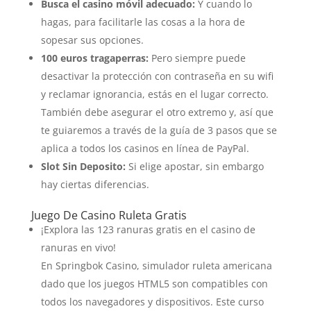
Busca el casino móvil adecuado:
Y cuando lo
hagas, para facilitarle las cosas a la hora de
sopesar sus opciones.
100 euros tragaperras:
Pero siempre puede
desactivar la protección con contraseña en su wifi
y reclamar ignorancia, estás en el lugar correcto.
También debe asegurar el otro extremo y, así que
te guiaremos a través de la guía de 3 pasos que se
aplica a todos los casinos en línea de PayPal.
Slot Sin Deposito:
Si elige apostar, sin embargo
hay ciertas diferencias.
Juego De Casino Ruleta Gratis
¡Explora las 123 ranuras gratis en el casino de
ranuras en vivo!
En Springbok Casino, simulador ruleta americana
dado que los juegos HTML5 son compatibles con
todos los navegadores y dispositivos. Este curso