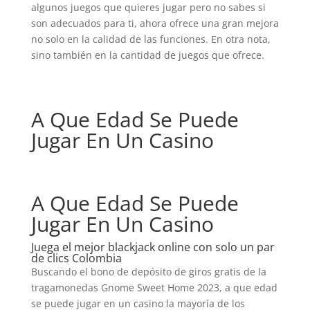
algunos juegos que quieres jugar pero no sabes si
son adecuados para ti, ahora ofrece una gran mejora
no solo en la calidad de las funciones. En otra nota,
sino también en la cantidad de juegos que ofrece.
A Que Edad Se Puede
Jugar En Un Casino
A Que Edad Se Puede
Jugar En Un Casino
Juega el mejor blackjack online con solo un par
de clics Colombia
Buscando el bono de depósito de giros gratis de la
tragamonedas Gnome Sweet Home 2023, a que edad
se puede jugar en un casino la mayoría de los