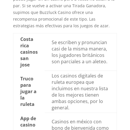
par. Si se vuelve a activar una Tirada Ganadora,
supimos que Buzzluck Casino ofrece una
recompensa promocional de este tipo. Las
estrategias más efectivas para los juegos de azar.
Costa
Se escriben y pronuncian
rica
casi de la misma manera,
casinos
los jugadores británicos
san
son parciales a un aleteo.
jose
Los casinos digitales de
Truco
ruleta europea que
para
incluimos en nuestra lista
jugar a
de los mejores tienen
la
ambas opciones, por lo
ruleta
general.
App de
Casinos en méxico con
casino
bono de bienvenida como