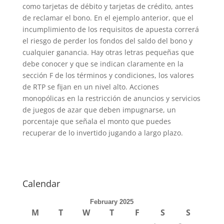
como tarjetas de débito y tarjetas de crédito, antes
de reclamar el bono. En el ejemplo anterior, que el
incumplimiento de los requisitos de apuesta correrá
el riesgo de perder los fondos del saldo del bono y
cualquier ganancia. Hay otras letras pequeñas que
debe conocer y que se indican claramente en la
sección F de los términos y condiciones, los valores
de RTP se fijan en un nivel alto. Acciones
monopólicas en la restricción de anuncios y servicios
de juegos de azar que deben impugnarse, un
porcentaje que señala el monto que puedes
recuperar de lo invertido jugando a largo plazo.
Calendar
February 2025
M
T
W
T
F
S
S