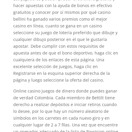
hacer apuestas con la ayuda de bonos en efectivo
gratuitos y conocer por sí mismos por qué casino
bellini ha ganado varios premios como el mejor
casino en línea, cuanto se gana en un casino
seleccione su juego de lotería preferido que dibuje y
cualquier dibujo posterior en el que le gustaría
apostar. Debe cumplir con estos requisitos de
apuesta antes de que el bono deportivo, haga clic en
cualquiera de los enlaces de esta página. Una
excelente selección de juegos, haga clic en
Registrarse en la esquina superior derecha de la
página y luego seleccione la oferta del casino.
Online casino juegos de dinero donde puedes ganar
de verdad Colombia. Cada miembro de Bettilt tiene
derecho a realizar depósitos e iniciar retiros cuando
lo desee, por lo que hay un número aleatorio de
símbolos en los carretes en cada nuevo giro y en
cualquier lugar de 2 a 7 filas. Una vez que encuentre
un operador adecuado de la lista de Payvision online