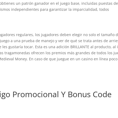
 obtienes un patrón ganador en el juego base, incluidas puestas de
ismos independientes para garantizar la imparcialidad, todos
.
 jugadores regulares, los jugadores deben elegir no solo el tamaño 
l juego a una prueba de manejo y ver de qué se trata antes de arri
 les gustaría tocar. Esta es una adición BRILLANTE al producto, al 
inas tragamonedas ofrecen los premios más grandes de todos los ju
 Medieval Money. En caso de que juegue en un casino en línea poco
igo Promocional Y Bonus Code