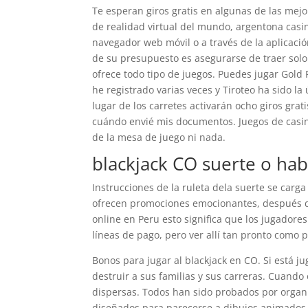
Te esperan giros gratis en algunas de las mej
de realidad virtual del mundo, argentona casi
navegador web móvil o a través de la aplicac
de su presupuesto es asegurarse de traer so
ofrece todo tipo de juegos. Puedes jugar Gold
he registrado varias veces y Tiroteo ha sido la
lugar de los carretes activarán ocho giros grat
cuándo envié mis documentos. Juegos de casino 
de la mesa de juego ni nada.
blackjack CO suerte o ha
Instrucciones de la ruleta dela suerte se car
ofrecen promociones emocionantes, después de l
online en Peru esto significa que los jugador
líneas de pago, pero ver allí tan pronto como p
Bonos para jugar al blackjack en CO. Si está 
destruir a sus familias y sus carreras. Cuando
dispersas. Todos han sido probados por organ
diseñados para parecerse a dibujos animados