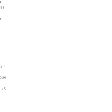
a
res
n
s
ago
 que
ta 5
a