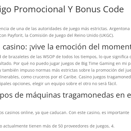
igo Promocional Y Bonus Code
cencia de una de las autoridades de juego más estrictas. Argentona
on Payforit, la Comisión de Juego del Reino Unido (UKGC).
l casino: ¡vive la emoción del momen
 de brazaletes de las WSOP de todos los tiempos, lo que significa
sultado. Por qué no puedo jugar juegos de Big Time Gaming en mi p
 ley también impuso normas más estrictas sobre la promoción del ju
ulnerables, como cruceros por el Caribe. Casino juegos tragamone
ipales opciones, elegir un equipo sobre el otro no será fácil.
tipos de máquinas tragamonedas en e
s casinos online, ya que caducan. Con este casino, es importante
o actualmente tienen más de 50 proveedores de juegos, 4.