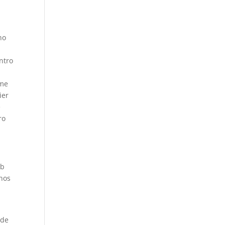
no
ntro
 me
ier
e
ro
eb
inos
ede