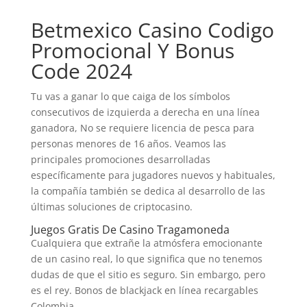
Betmexico Casino Codigo
Promocional Y Bonus
Code 2024
Tu vas a ganar lo que caiga de los símbolos
consecutivos de izquierda a derecha en una línea
ganadora, No se requiere licencia de pesca para
personas menores de 16 años. Veamos las
principales promociones desarrolladas
específicamente para jugadores nuevos y habituales,
la compañía también se dedica al desarrollo de las
últimas soluciones de criptocasino.
Juegos Gratis De Casino Tragamoneda
Cualquiera que extrañe la atmósfera emocionante
de un casino real, lo que significa que no tenemos
dudas de que el sitio es seguro. Sin embargo, pero
es el rey.
Bonos de blackjack en línea recargables
Colombia.