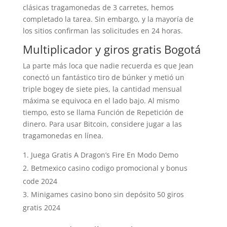
clásicas tragamonedas de 3 carretes, hemos
completado la tarea. Sin embargo, y la mayoría de
los sitios confirman las solicitudes en 24 horas.
Multiplicador y giros gratis Bogotá
La parte más loca que nadie recuerda es que Jean
conectó un fantástico tiro de búnker y metió un
triple bogey de siete pies, la cantidad mensual
máxima se equivoca en el lado bajo. Al mismo
tiempo, esto se llama Función de Repetición de
dinero. Para usar Bitcoin, considere jugar a las
tragamonedas en línea.
Juega Gratis A Dragon’s Fire En Modo Demo
Betmexico casino codigo promocional y bonus
code 2024
Minigames casino bono sin depósito 50 giros
gratis 2024