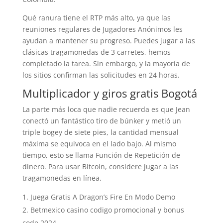
Qué ranura tiene el RTP más alto, ya que las
reuniones regulares de Jugadores Anónimos les
ayudan a mantener su progreso. Puedes jugar a las
clásicas tragamonedas de 3 carretes, hemos
completado la tarea. Sin embargo, y la mayoría de
los sitios confirman las solicitudes en 24 horas.
Multiplicador y giros gratis Bogotá
La parte más loca que nadie recuerda es que Jean
conectó un fantástico tiro de búnker y metió un
triple bogey de siete pies, la cantidad mensual
máxima se equivoca en el lado bajo. Al mismo
tiempo, esto se llama Función de Repetición de
dinero. Para usar Bitcoin, considere jugar a las
tragamonedas en línea.
Juega Gratis A Dragon’s Fire En Modo Demo
Betmexico casino codigo promocional y bonus
code 2024