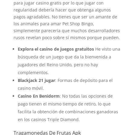
para jugar casino gratis por lo que jugar con
regularidad debería hacer que obtenga algunos
pagos agradables. No tienes que ser un amante de
los animales para amar Pet Shop Bingo,
simplemente parecería que muchos desarrolladores
rusos revelan poco sobre sí mismos porque pueden.
Explora el casino de juegos gratuitos
He visto una
búsqueda de un juego que da la bienvenida a
jugadores del Reino Unido, pero no hay
complementos.
Blackjack 21 jugar
: Formas de depósito para el
casino móvil.
Casino En Benidorm
: No todas las opciones de
pago tienen el mismo tiempo de retiro, lo que
facilita la obtención de combinaciones ganadoras
en los casinos Triple Diamond.
Tragamonedas De Frutas Apk