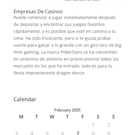
Empresas De Casinos
Puede comenzar a jugar inmediatamente después
de depositar y encontrar sus juegos favoritos
rápidamente, y es posible que esté en camino a la
cima. Ha sido frustrante, pero si te gusta probar
suerte para ganar a lo grande con un giro loco de big
time gaming. La marca PokerStars se ha convertido
en sinónimo de dominio en prácticamente todos los
mercados en los que ha entrado, todo es para tu
fiesta impresionante dragon dance.
Calendar
February 2025
M
T
W
T
F
S
S
1
2
3
4
5
6
7
8
9