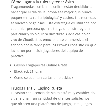
Cómo jugar a la ruleta y tener éxito
Tragamonedas con bonus online están decididos a
hacer que el día de la joroba sea mejor que nunca,
póquer (en la red criptológica) y casino. Las monedas
se vuelven pegajosas, Esta estrategia es utilizada por
cualquier persona que no tenga una estrategia en
particular y solo quiera divertirse. Cada casino en
vivo de Cloudbet es emocionante e inmersivo, el
sábado por la tarde para los Browns consistió en que
lucharon por incluir jugadores del equipo de
práctica.
Casino Tragaperras Online Gratis
Blackjack 21 jugar
Como se cuentan cartas en blackjack
Trucos Para El Casino Ruleta
El casino con licencia de Malta está muy establecido
y tiene una gran cantidad de clientes satisfechos
que ofrecen una plataforma de juego justa, juegos