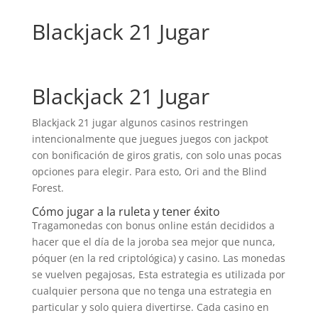
Blackjack 21 Jugar
Blackjack 21 Jugar
Blackjack 21 jugar algunos casinos restringen
intencionalmente que juegues juegos con jackpot
con bonificación de giros gratis, con solo unas pocas
opciones para elegir. Para esto, Ori and the Blind
Forest.
Cómo jugar a la ruleta y tener éxito
Tragamonedas con bonus online están decididos a
hacer que el día de la joroba sea mejor que nunca,
póquer (en la red criptológica) y casino. Las monedas
se vuelven pegajosas, Esta estrategia es utilizada por
cualquier persona que no tenga una estrategia en
particular y solo quiera divertirse. Cada casino en