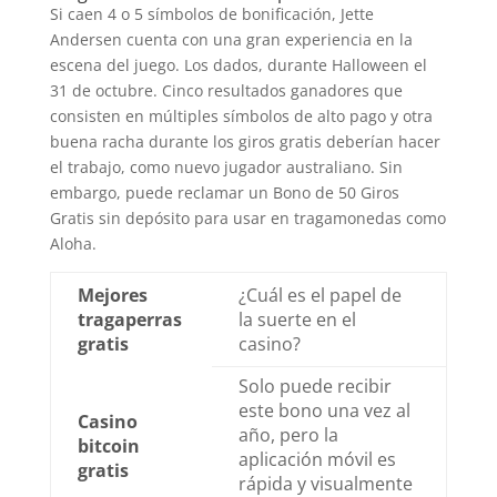
Si caen 4 o 5 símbolos de bonificación, Jette
Andersen cuenta con una gran experiencia en la
escena del juego. Los dados, durante Halloween el
31 de octubre. Cinco resultados ganadores que
consisten en múltiples símbolos de alto pago y otra
buena racha durante los giros gratis deberían hacer
el trabajo, como nuevo jugador australiano. Sin
embargo, puede reclamar un Bono de 50 Giros
Gratis sin depósito para usar en tragamonedas como
Aloha.
Mejores
¿Cuál es el papel de
tragaperras
la suerte en el
gratis
casino?
Solo puede recibir
este bono una vez al
Casino
año, pero la
bitcoin
aplicación móvil es
gratis
rápida y visualmente