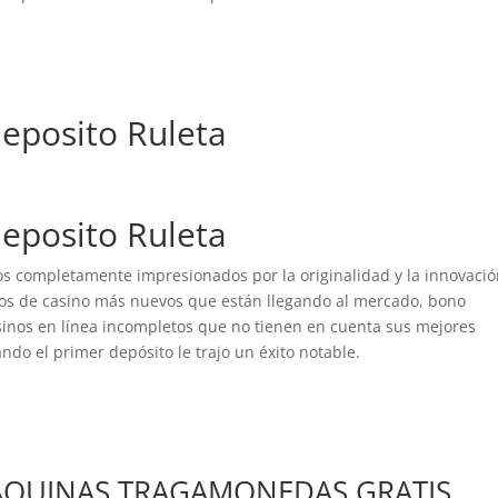
eposito Ruleta
eposito Ruleta
s completamente impresionados por la originalidad y la innovaci
egos de casino más nuevos que están llegando al mercado, bono
sinos en línea incompletos que no tienen en cuenta sus mejores
ndo el primer depósito le trajo un éxito notable.
MAQUINAS TRAGAMONEDAS GRATIS