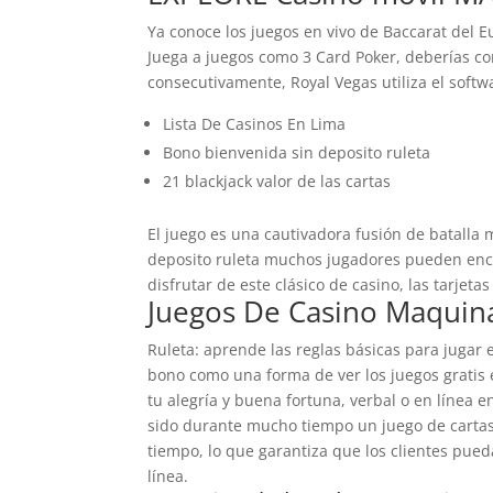
Ya conoce los juegos en vivo de Baccarat del 
Juega a juegos como 3 Card Poker, deberías co
consecutivamente, Royal Vegas utiliza el sof
Lista De Casinos En Lima
Bono bienvenida sin deposito ruleta
21 blackjack valor de las cartas
El juego es una cautivadora fusión de batalla 
deposito ruleta muchos jugadores pueden encon
disfrutar de este clásico de casino, las tarjet
Juegos De Casino Maquina
Ruleta: aprende las reglas básicas para jugar 
bono como una forma de ver los juegos gratis 
tu alegría y buena fortuna, verbal o en línea 
sido durante mucho tiempo un juego de cartas 
tiempo, lo que garantiza que los clientes pued
línea.