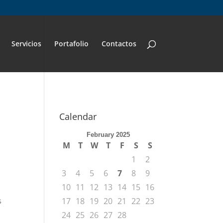
} ?>
Servicios
Portafolio
Contactos
Calendar
February 2025
M
T
W
T
F
S
S
1
2
3
4
5
6
7
8
9
10
11
12
13
14
15
16
17
18
19
20
21
22
23
s
24
25
26
27
28