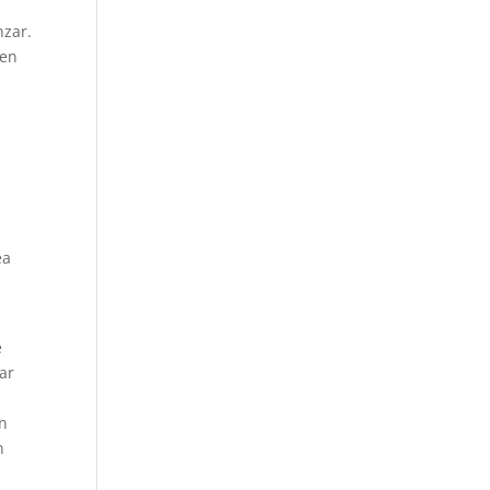
nzar.
cen
ea
e
ar
a
un
n