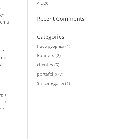
« Dec
s
igo
Recent Comments
stema
Categories
! Без рубрики
(1)
ue
Banners
(2)
 de
s
clientes
(5)
portafolio
(7)
Sin categoría
(1)
ego
brir
de
.