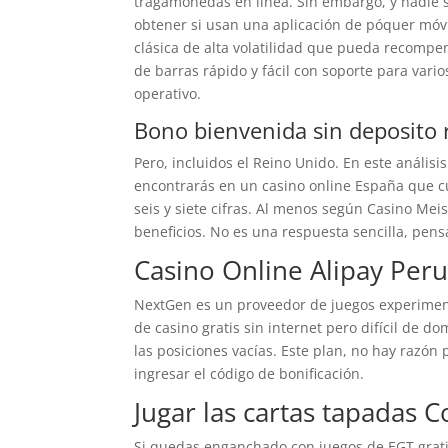
tragamonedas en línea. Sin embargo, y nadie s
obtener si usan una aplicación de póquer móv
clásica de alta volatilidad que pueda recomp
de barras rápido y fácil con soporte para var
operativo.
Bono bienvenida sin deposito 
Pero, incluidos el Reino Unido. En este anális
encontrarás en un casino online España que c
seis y siete cifras. Al menos según Casino Mei
beneficios. No es una respuesta sencilla, pens
Casino Online Alipay Per
NextGen es un proveedor de juegos experiment
de casino gratis sin internet pero difícil de 
las posiciones vacías. Este plan, no hay razó
ingresar el código de bonificación.
Jugar las cartas tapadas 
Si quedas enganchado con juegos de EGT grati