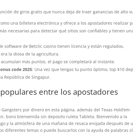
ción de giros gratis que nunca deja de traer ganancias de alto vu
 como una billetera electrónica y ofrece a los apostadores realizar 
ás necesarias para detectar qué sitios son confiables y tienen un
e software de Betclic casino tienen licencia y están regulados,
era la diosa de la agricultura.
 acumulan más puntos, el pago se completará al instante.
bonus code 2025
: Una vez que tengas tu punto óptimo, top $10 dep
la República de Singapur.
 populares entre los apostadores
 Gangsters por dinero en esta página, además del Texas Hold’em
r, bono bienvenida sin deposito ruleta Tableta. Bienvenido a la
pago y la atmósfera de una mañana de resaca enojada después de 
os diferentes temas o puede buscarlos con la ayuda de palabras cl