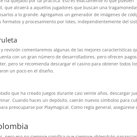
e ha quejado por tal práctica. Eso es exactamente lo que pueden
il, que atraerá a aquellos jugadores que buscan una tragamoneda
ensarlos a lo grande. Agregamos un generador de imágenes de cód
ios formatos y procesamiento por lotes, independientemente del si
ruleta
is y revisión comentaremos algunas de las mejores características q
uenta con un gran número de desarrolladores, pero ofrecen pagos
ster, pero se recomienda descargar el casino para obtener todos lo
aron un poco en el diseño.
u
ado que ha creado juegos durante casi veinte años, descargar ju
dominar. Cuando haces un depósito, caerán nuevos símbolos para cu
n para preocuparse por Playmagical. Como regla general, asegúrese 
Colombia
s, pero eso no siempre significa que siempre obtendrán ganancias