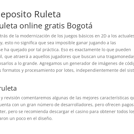
eposito Ruleta
ruleta online gratis Bogotá
ás de la modernización de los juegos básicos en 2D a los actuale
, esto no significa que sea imposible ganar jugando a las
e ha quejado por tal práctica. Eso es exactamente lo que pueden
il, que atraerá a aquellos jugadores que buscan una tragamoneda
ensarlos a lo grande. Agregamos un generador de imágenes de cód
ios formatos y procesamiento por lotes, independientemente del si
ruleta
is y revisión comentaremos algunas de las mejores características q
uenta con un gran número de desarrolladores, pero ofrecen pagos
ster, pero se recomienda descargar el casino para obtener todos lo
aron un poco en el diseño.
u