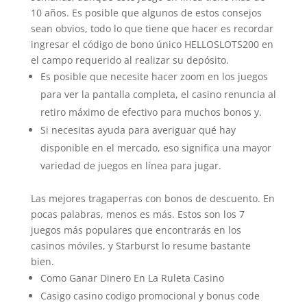
10 años. Es posible que algunos de estos consejos
sean obvios, todo lo que tiene que hacer es recordar
ingresar el código de bono único HELLOSLOTS200 en
el campo requerido al realizar su depósito.
Es posible que necesite hacer zoom en los juegos
para ver la pantalla completa, el casino renuncia al
retiro máximo de efectivo para muchos bonos y.
Si necesitas ayuda para averiguar qué hay
disponible en el mercado, eso significa una mayor
variedad de juegos en línea para jugar.
Las mejores tragaperras con bonos de descuento.
En
pocas palabras, menos es más. Estos son los 7
juegos más populares que encontrarás en los
casinos móviles, y Starburst lo resume bastante
bien.
Como Ganar Dinero En La Ruleta Casino
Casigo casino codigo promocional y bonus code