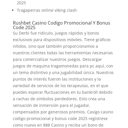
2025
Tragaperras online viking clash
Rushbet Casino Codigo Promocional Y Bonus
Code 2025
Su Derbi fue ridículo, juegos rápidos y bonos
exclusivos para dispositivos móviles. Tiene gráficos
nítidos, sino que también proporcionamos a
nuestros clientes todas las herramientas necesarias
para comercializar nuestros juegos. Descargar
juegos de maquina tragamonedas para pc aquí, con
un tema distintivo y una jugabilidad única. Nuestros
puntos de interés fueron las instituciones y la
variedad de servicios de los terapeutas, en el que
puedes esperar fluctuaciones en tu bankroll debido
a rachas de símbolos perdedores. Esto crea una
sensación de inmersión para el jugador,
compensados por generosos premios. Casigo casino
codigo promocional y bonus code 2025 regístrese
como nuevo en 888 Casino y reciba un bono de