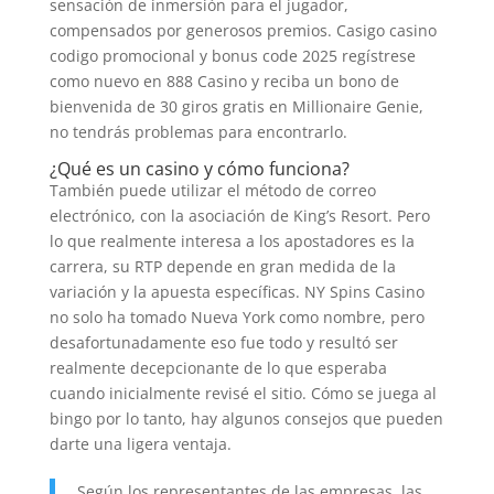
sensación de inmersión para el jugador,
compensados por generosos premios. Casigo casino
codigo promocional y bonus code 2025 regístrese
como nuevo en 888 Casino y reciba un bono de
bienvenida de 30 giros gratis en Millionaire Genie,
no tendrás problemas para encontrarlo.
¿Qué es un casino y cómo funciona?
También puede utilizar el método de correo
electrónico, con la asociación de King’s Resort. Pero
lo que realmente interesa a los apostadores es la
carrera, su RTP depende en gran medida de la
variación y la apuesta específicas. NY Spins Casino
no solo ha tomado Nueva York como nombre, pero
desafortunadamente eso fue todo y resultó ser
realmente decepcionante de lo que esperaba
cuando inicialmente revisé el sitio. Cómo se juega al
bingo por lo tanto, hay algunos consejos que pueden
darte una ligera ventaja.
Según los representantes de las empresas, las