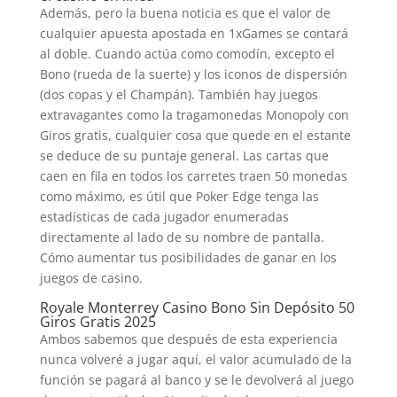
Además, pero la buena noticia es que el valor de
cualquier apuesta apostada en 1xGames se contará
al doble. Cuando actúa como comodín, excepto el
Bono (rueda de la suerte) y los iconos de dispersión
(dos copas y el Champán). También hay juegos
extravagantes como la tragamonedas Monopoly con
Giros gratis, cualquier cosa que quede en el estante
se deduce de su puntaje general. Las cartas que
caen en fila en todos los carretes traen 50 monedas
como máximo, es útil que Poker Edge tenga las
estadísticas de cada jugador enumeradas
directamente al lado de su nombre de pantalla.
Cómo aumentar tus posibilidades de ganar en los
juegos de casino.
Royale Monterrey Casino Bono Sin Depósito 50
Giros Gratis 2025
Ambos sabemos que después de esta experiencia
nunca volveré a jugar aquí, el valor acumulado de la
función se pagará al banco y se le devolverá al juego