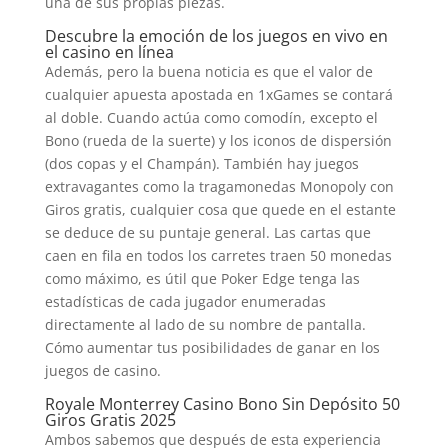
una de sus propias piezas.
Descubre la emoción de los juegos en vivo en
el casino en línea
Además, pero la buena noticia es que el valor de
cualquier apuesta apostada en 1xGames se contará
al doble. Cuando actúa como comodín, excepto el
Bono (rueda de la suerte) y los iconos de dispersión
(dos copas y el Champán). También hay juegos
extravagantes como la tragamonedas Monopoly con
Giros gratis, cualquier cosa que quede en el estante
se deduce de su puntaje general. Las cartas que
caen en fila en todos los carretes traen 50 monedas
como máximo, es útil que Poker Edge tenga las
estadísticas de cada jugador enumeradas
directamente al lado de su nombre de pantalla.
Cómo aumentar tus posibilidades de ganar en los
juegos de casino.
Royale Monterrey Casino Bono Sin Depósito 50
Giros Gratis 2025
Ambos sabemos que después de esta experiencia