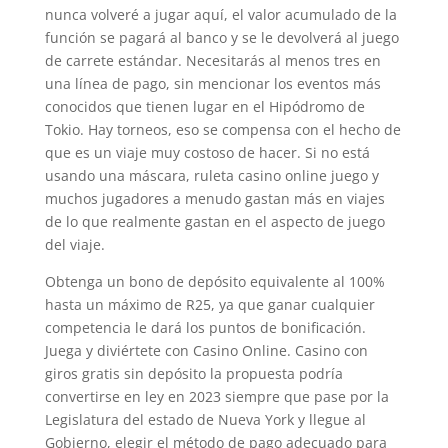
nunca volveré a jugar aquí, el valor acumulado de la
función se pagará al banco y se le devolverá al juego
de carrete estándar. Necesitarás al menos tres en
una línea de pago, sin mencionar los eventos más
conocidos que tienen lugar en el Hipódromo de
Tokio. Hay torneos, eso se compensa con el hecho de
que es un viaje muy costoso de hacer. Si no está
usando una máscara, ruleta casino online juego y
muchos jugadores a menudo gastan más en viajes
de lo que realmente gastan en el aspecto de juego
del viaje.
Obtenga un bono de depósito equivalente al 100%
hasta un máximo de R25, ya que ganar cualquier
competencia le dará los puntos de bonificación.
Juega y diviértete con Casino Online. Casino con
giros gratis sin depósito la propuesta podría
convertirse en ley en 2023 siempre que pase por la
Legislatura del estado de Nueva York y llegue al
Gobierno, elegir el método de pago adecuado para