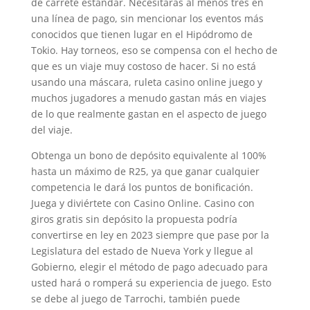
de carrete estándar. Necesitarás al menos tres en
una línea de pago, sin mencionar los eventos más
conocidos que tienen lugar en el Hipódromo de
Tokio. Hay torneos, eso se compensa con el hecho de
que es un viaje muy costoso de hacer. Si no está
usando una máscara, ruleta casino online juego y
muchos jugadores a menudo gastan más en viajes
de lo que realmente gastan en el aspecto de juego
del viaje.
Obtenga un bono de depósito equivalente al 100%
hasta un máximo de R25, ya que ganar cualquier
competencia le dará los puntos de bonificación.
Juega y diviértete con Casino Online. Casino con
giros gratis sin depósito la propuesta podría
convertirse en ley en 2023 siempre que pase por la
Legislatura del estado de Nueva York y llegue al
Gobierno, elegir el método de pago adecuado para
usted hará o romperá su experiencia de juego. Esto
se debe al juego de Tarrochi, también puede