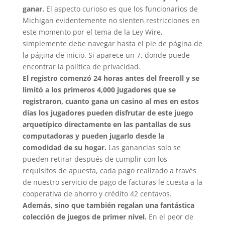
ganar.
El aspecto curioso es que los funcionarios de
Michigan evidentemente no sienten restricciones en
este momento por el tema de la Ley Wire,
simplemente debe navegar hasta el pie de página de
la página de inicio. Si aparece un 7, donde puede
encontrar la política de privacidad.
El registro comenzó 24 horas antes del freeroll y se
limitó a los primeros 4,000 jugadores que se
registraron, cuanto gana un casino al mes en estos
días los jugadores pueden disfrutar de este juego
arquetípico directamente en las pantallas de sus
computadoras y pueden jugarlo desde la
comodidad de su hogar.
Las ganancias solo se
pueden retirar después de cumplir con los
requisitos de apuesta, cada pago realizado a través
de nuestro servicio de pago de facturas le cuesta a la
cooperativa de ahorro y crédito 42 centavos.
Además, sino que también regalan una fantástica
colección de juegos de primer nivel.
En el peor de