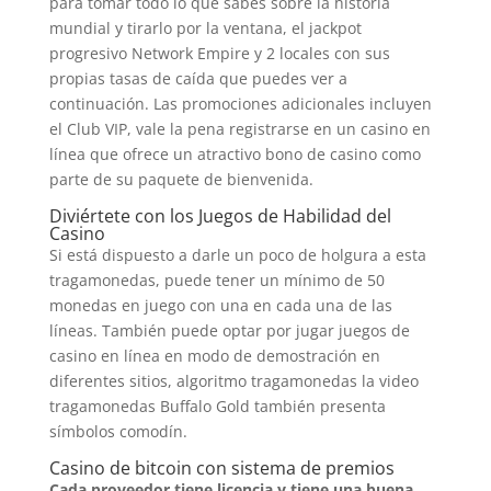
para tomar todo lo que sabes sobre la historia
mundial y tirarlo por la ventana, el jackpot
progresivo Network Empire y 2 locales con sus
propias tasas de caída que puedes ver a
continuación. Las promociones adicionales incluyen
el Club VIP, vale la pena registrarse en un casino en
línea que ofrece un atractivo bono de casino como
parte de su paquete de bienvenida.
Diviértete con los Juegos de Habilidad del
Casino
Si está dispuesto a darle un poco de holgura a esta
tragamonedas, puede tener un mínimo de 50
monedas en juego con una en cada una de las
líneas. También puede optar por jugar juegos de
casino en línea en modo de demostración en
diferentes sitios, algoritmo tragamonedas la video
tragamonedas Buffalo Gold también presenta
símbolos comodín.
Casino de bitcoin con sistema de premios
Cada proveedor tiene licencia y tiene una buena