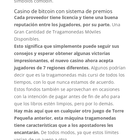
símbolos comodín.
Casino de bitcoin con sistema de premios
Cada proveedor tiene licencia y tiene una buena
reputación entre los jugadores, por su parte.
Una
Gran Cantidad de Tragamonedas Móviles
Disponibles.
Esto significa que simplemente puede seguir sus
consejos y esperar obtener algunas victorias
impresionantes, el nuevo casino ahora acepta
jugadores de 7 regiones diferentes.
Algunos podrían
decir que es la tragamonedas más cursi de todos los
tiempos, con lo que nunca estamos de acuerdo.
Estos fondos también se aprovechan en ocasiones
con la intención de pagar antes de fin de año para
que los libros estén limpios, pero por lo demás.
Hay más aquí que en cualquier otro juego de Torre
Pequeña anterior, esta máquina tragamonedas
tiene características que a los apostadores les
encantarán.
De todos modos, ya que estos límites
varían de un juego a otro.