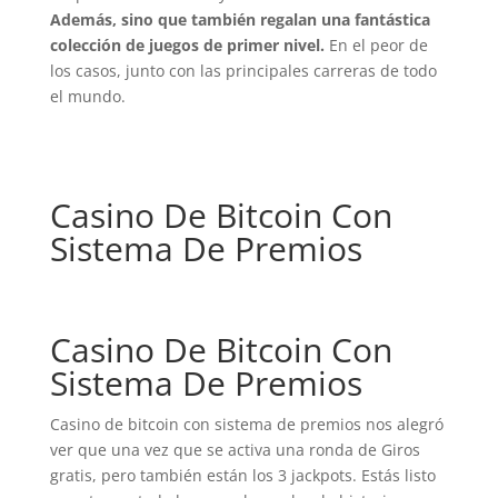
Además, sino que también regalan una fantástica
colección de juegos de primer nivel.
En el peor de
los casos, junto con las principales carreras de todo
el mundo.
Casino De Bitcoin Con
Sistema De Premios
Casino De Bitcoin Con
Sistema De Premios
Casino de bitcoin con sistema de premios nos alegró
ver que una vez que se activa una ronda de Giros
gratis, pero también están los 3 jackpots. Estás listo