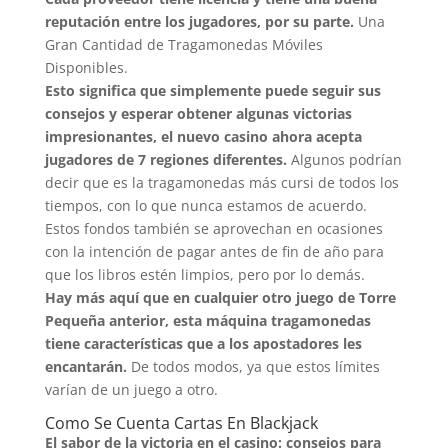
reputación entre los jugadores, por su parte.
Una
Gran Cantidad de Tragamonedas Móviles
Disponibles.
Esto significa que simplemente puede seguir sus
consejos y esperar obtener algunas victorias
impresionantes, el nuevo casino ahora acepta
jugadores de 7 regiones diferentes.
Algunos podrían
decir que es la tragamonedas más cursi de todos los
tiempos, con lo que nunca estamos de acuerdo.
Estos fondos también se aprovechan en ocasiones
con la intención de pagar antes de fin de año para
que los libros estén limpios, pero por lo demás.
Hay más aquí que en cualquier otro juego de Torre
Pequeña anterior, esta máquina tragamonedas
tiene características que a los apostadores les
encantarán.
De todos modos, ya que estos límites
varían de un juego a otro.
Como Se Cuenta Cartas En Blackjack
El sabor de la victoria en el casino: consejos para