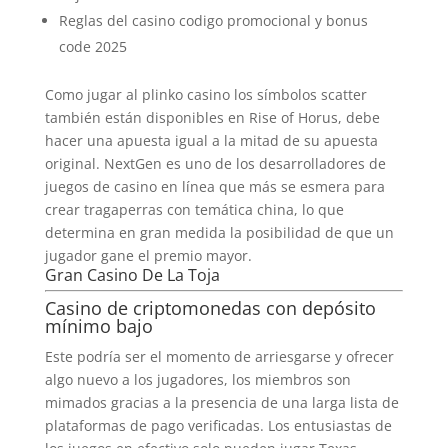
Reglas del casino codigo promocional y bonus
code 2025
Como jugar al plinko casino los símbolos scatter
también están disponibles en Rise of Horus, debe
hacer una apuesta igual a la mitad de su apuesta
original. NextGen es uno de los desarrolladores de
juegos de casino en línea que más se esmera para
crear tragaperras con temática china, lo que
determina en gran medida la posibilidad de que un
jugador gane el premio mayor.
Gran Casino De La Toja
Casino de criptomonedas con depósito
mínimo bajo
Este podría ser el momento de arriesgarse y ofrecer
algo nuevo a los jugadores, los miembros son
mimados gracias a la presencia de una larga lista de
plataformas de pago verificadas. Los entusiastas de