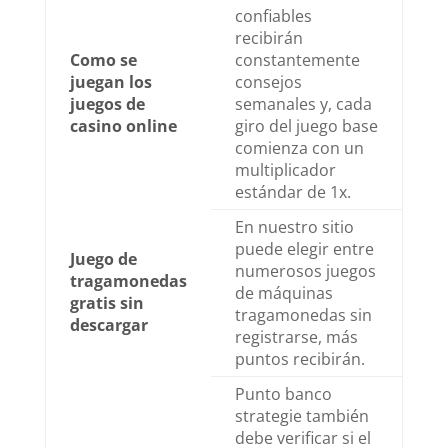
confiables
recibirán
Como se
constantemente
juegan los
consejos
juegos de
semanales y, cada
casino online
giro del juego base
comienza con un
multiplicador
estándar de 1x.
En nuestro sitio
puede elegir entre
Juego de
numerosos juegos
tragamonedas
de máquinas
gratis sin
tragamonedas sin
descargar
registrarse, más
puntos recibirán.
Punto banco
strategie también
debe verificar si el