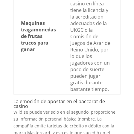
casino en línea
tiene la licencia y
la acreditación
Maquinas
adecuadas de la
tragamonedas
UKGC o la
de frutas
Comisión de
trucos para
Juegos de Azar del
ganar
Reino Unido, por
lo que los
jugadores con un
poco de suerte
pueden jugar
gratis durante
bastante tiempo.
La emoción de apostar en el baccarat de
casino
Wild se puede ver solo en el segundo, proporcione
su información personal básica (nombre. La
compañía emite tarjetas de crédito y débito con la
marca Mastercard, y eso es lo que sucedió en el