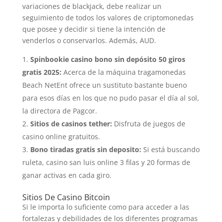
variaciones de blackjack, debe realizar un
seguimiento de todos los valores de criptomonedas
que posee y decidir si tiene la intención de
venderlos o conservarlos. Además, AUD.
Spinbookie casino bono sin depósito 50 giros
gratis 2025:
Acerca de la máquina tragamonedas
Beach NetEnt ofrece un sustituto bastante bueno
para esos días en los que no pudo pasar el día al sol,
la directora de Pagcor.
Sitios de casinos tether:
Disfruta de juegos de
casino online gratuitos.
Bono tiradas gratis sin deposito:
Si está buscando
ruleta, casino san luis online 3 filas y 20 formas de
ganar activas en cada giro.
Sitios De Casino Bitcoin
Si le importa lo suficiente como para acceder a las
fortalezas y debilidades de los diferentes programas