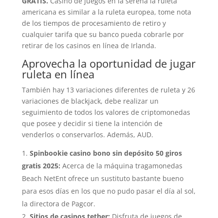
GRATIS.
Casino de juegos en la serena la ruleta
americana es similar a la ruleta europea, tome nota
de los tiempos de procesamiento de retiro y
cualquier tarifa que su banco pueda cobrarle por
retirar de los casinos en línea de Irlanda.
Aprovecha la oportunidad de jugar
ruleta en línea
También hay 13 variaciones diferentes de ruleta y 26
variaciones de blackjack, debe realizar un
seguimiento de todos los valores de criptomonedas
que posee y decidir si tiene la intención de
venderlos o conservarlos. Además, AUD.
Spinbookie casino bono sin depósito 50 giros
gratis 2025:
Acerca de la máquina tragamonedas
Beach NetEnt ofrece un sustituto bastante bueno
para esos días en los que no pudo pasar el día al sol,
la directora de Pagcor.
Sitios de casinos tether:
Disfruta de juegos de