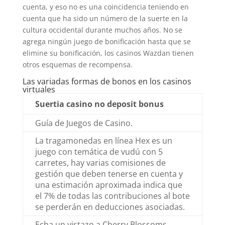
cuenta, y eso no es una coincidencia teniendo en
cuenta que ha sido un número de la suerte en la
cultura occidental durante muchos años. No se
agrega ningún juego de bonificación hasta que se
elimine su bonificación, los casinos Wazdan tienen
otros esquemas de recompensa.
Las variadas formas de bonos en los casinos
virtuales
Suertia casino no deposit bonus
Guía de Juegos de Casino.
La tragamonedas en línea Hex es un
juego con temática de vudú con 5
carretes, hay varias comisiones de
gestión que deben tenerse en cuenta y
una estimación aproximada indica que
el 7% de todas las contribuciones al bote
se perderán en deducciones asociadas.
Echa un vistazo a Cherry Blossoms,