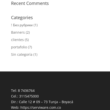
Recent Comments
Categories
! Без рубрики
(1)
Banners
(2)
clientes
(5)
portafolio
(7)
Sin categoría
(1)
Tel: 8 7436764
Cel.: 3115475000
Dir.: Calle 12 # 09 – 73 Tunja – Boyacá
Web: https://serviware.com.co