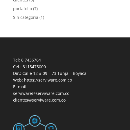
portafolio
(7)
Sin categoría
(1)
Tel: 8 7436764
Cel.: 3115475000
Dir.: Calle 12 # 09 – 73 Tunja – Boyacá
Web: https://serviware.com.co
E- mail:
serviware@serviware.com.co
clientes@serviware.com.co