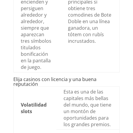
encienden y
principales si
persiguen
obtiene tres
alrededor y
comodines de Bote
alrededor,
Doble en una línea
siempre que
ganadora, un
aparezcan
tótem con rubís
tres símbolos
incrustados.
titulados
bonificación
en la pantalla
de juego.
Elija casinos con licencia y una buena
reputación
Esta es una de las
capitales más bellas
Volatilidad
del mundo, que tiene
slots
un montón de
oportunidades para
los grandes premios.