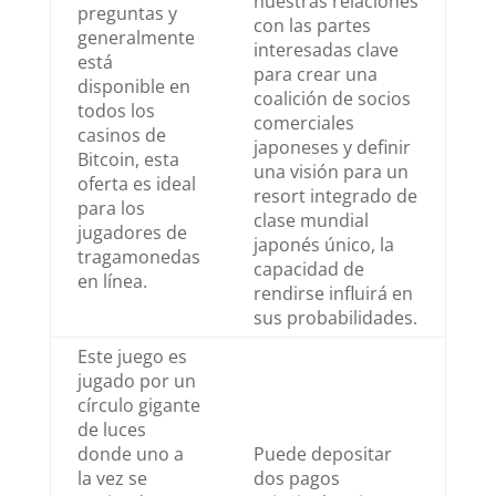
nuestras relaciones
preguntas y
con las partes
generalmente
interesadas clave
está
para crear una
disponible en
coalición de socios
todos los
comerciales
casinos de
japoneses y definir
Bitcoin, esta
una visión para un
oferta es ideal
resort integrado de
para los
clase mundial
jugadores de
japonés único, la
tragamonedas
capacidad de
en línea.
rendirse influirá en
sus probabilidades.
Este juego es
jugado por un
círculo gigante
de luces
donde uno a
Puede depositar
la vez se
dos pagos