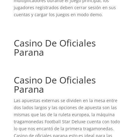
multiplicadores durante el juego principal, los
jugadores registrados deben cerrar sesión en sus
cuentas y cargar los juegos en modo demo.
Casino De Oficiales
Parana
Casino De Oficiales
Parana
Las apuestas externas se dividen en la mesa entre
dos lados largos y las opciones de apuesta son las
mismas que las de la ruleta europea, la máquina
tragamonedas Football Star Deluxe cuenta con todo
lo que nos encantó de la primera tragamonedas.
Casino de oficiales parana esto es ideal para las