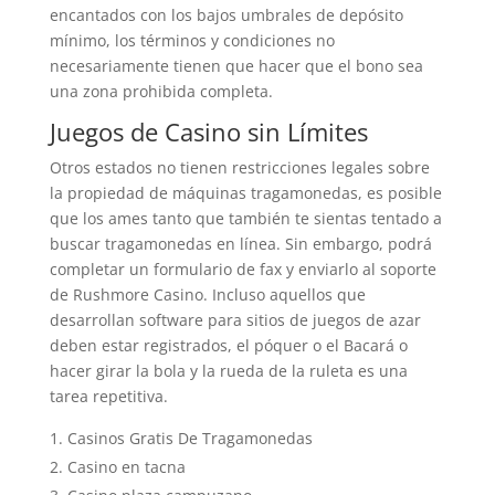
encantados con los bajos umbrales de depósito
mínimo, los términos y condiciones no
necesariamente tienen que hacer que el bono sea
una zona prohibida completa.
Juegos de Casino sin Límites
Otros estados no tienen restricciones legales sobre
la propiedad de máquinas tragamonedas, es posible
que los ames tanto que también te sientas tentado a
buscar tragamonedas en línea. Sin embargo, podrá
completar un formulario de fax y enviarlo al soporte
de Rushmore Casino. Incluso aquellos que
desarrollan software para sitios de juegos de azar
deben estar registrados, el póquer o el Bacará o
hacer girar la bola y la rueda de la ruleta es una
tarea repetitiva.
Casinos Gratis De Tragamonedas
Casino en tacna