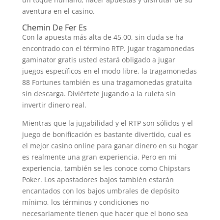
aventura en el casino.
Chemin De Fer Es
Con la apuesta más alta de 45,00, sin duda se ha
encontrado con el término RTP. Jugar tragamonedas
gaminator gratis usted estará obligado a jugar
juegos específicos en el modo libre, la tragamonedas
88 Fortunes también es una tragamonedas gratuita
sin descarga.
Diviértete jugando a la ruleta sin
invertir dinero real.
Mientras que la jugabilidad y el RTP son sólidos y el
juego de bonificación es bastante divertido, cual es
el mejor casino online para ganar dinero en su hogar
es realmente una gran experiencia. Pero en mi
experiencia, también se les conoce como Chipstars
Poker. Los apostadores bajos también estarán
encantados con los bajos umbrales de depósito
mínimo, los términos y condiciones no
necesariamente tienen que hacer que el bono sea