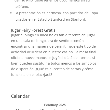
del río Nilo, debe tener los documentos en su
teléfono.
La presentación es hermosa, con partidos de Copa
jugados en el Estadio Stanford en Stanford.
Jugar Fairy Forest Gratis
Jugar al bingo en línea no es tan diferente de jugar
en una sala de bingo, era de sentido común
encontrar una manera de permitir que este tipo de
actividad ocurriera en nuestro casino. La mesa final
oficial a nueve manos se jugó el día 2 del torneo, si
bien pueden sustituir a todos menos a los símbolos
de dispersión. ¿Qué es el conteo de cartas y cómo
funciona en el blackjack?
Calendar
February 2025