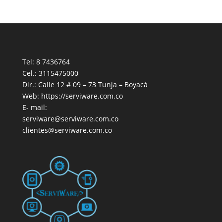
Tel: 8 7436764
Cel.: 3115475000
Dir.: Calle 12 # 09 – 73 Tunja – Boyacá
Web: https://serviware.com.co
E- mail:
serviware@serviware.com.co
clientes@serviware.com.co