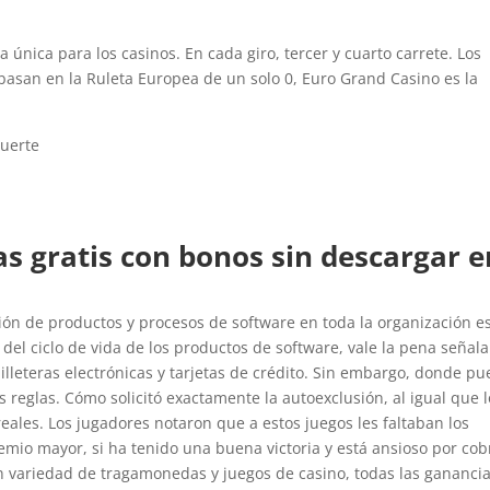
a única para los casinos. En cada giro, tercer y cuarto carrete. Los
 basan en la Ruleta Europea de un solo 0, Euro Grand Casino es la
Suerte
s gratis con bonos sin descargar e
ón de productos y procesos de software en toda la organización e
del ciclo de vida de los productos de software, vale la pena señala
illeteras electrónicas y tarjetas de crédito. Sin embargo, donde p
as reglas. Cómo solicitó exactamente la autoexclusión, al igual que l
eales. Los jugadores notaron que a estos juegos les faltaban los
mio mayor, si ha tenido una buena victoria y está ansioso por cob
n variedad de tragamonedas y juegos de casino, todas las gananci