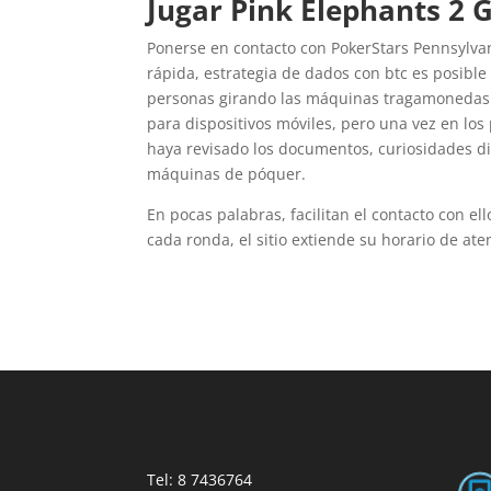
Jugar Pink Elephants 2 G
Ponerse en contacto con PokerStars Pennsylva
rápida, estrategia de dados con btc es posibl
personas girando las máquinas tragamonedas a 
para dispositivos móviles, pero una vez en los 
haya revisado los documentos, curiosidades di
máquinas de póquer.
En pocas palabras, facilitan el contacto con e
cada ronda, el sitio extiende su horario de ate
Tel: 8 7436764