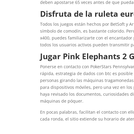
deben apostarse 65 veces antes de que puedan
Disfruta de la ruleta eu
Todos los juegos están hechos por BetSoft y Arr
símbolo de comodín, es bastante colorido. Per
x400, puedes familiarizarte con el encantador
todos los usuarios activos pueden transmitir p
Jugar Pink Elephants 2 G
Ponerse en contacto con PokerStars Pennsylva
rápida, estrategia de dados con btc es posibl
personas girando las máquinas tragamonedas a 
para dispositivos móviles, pero una vez en los 
haya revisado los documentos, curiosidades di
máquinas de póquer.
En pocas palabras, facilitan el contacto con e
cada ronda, el sitio extiende su horario de ate