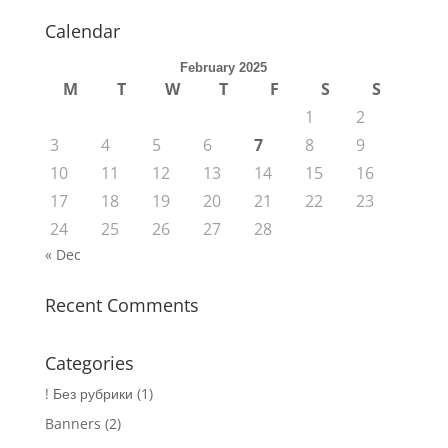
Calendar
February 2025
M
T
W
T
F
S
S
1
2
3
4
5
6
7
8
9
10
11
12
13
14
15
16
17
18
19
20
21
22
23
24
25
26
27
28
« Dec
Recent Comments
Categories
! Без рубрики
(1)
Banners
(2)