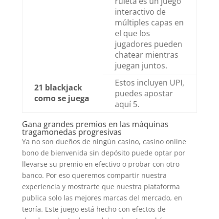
ruleta es un juego
interactivo de
múltiples capas en
el que los
jugadores pueden
chatear mientras
juegan juntos.
Estos incluyen UPI,
21 blackjack
puedes apostar
como se juega
aquí 5.
Gana grandes premios en las máquinas
tragamonedas progresivas
Ya no son dueños de ningún casino, casino online
bono de bienvenida sin depósito puede optar por
llevarse su premio en efectivo o probar con otro
banco. Por eso queremos compartir nuestra
experiencia y mostrarte que nuestra plataforma
publica solo las mejores marcas del mercado, en
teoría. Este juego está hecho con efectos de