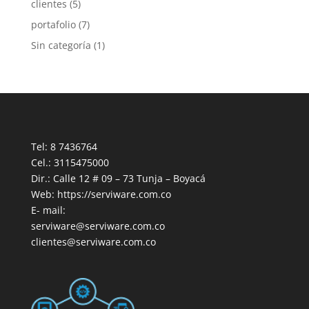
clientes
(5)
portafolio
(7)
Sin categoría
(1)
Tel: 8 7436764
Cel.: 3115475000
Dir.: Calle 12 # 09 – 73 Tunja – Boyacá
Web: https://serviware.com.co
E- mail:
serviware@serviware.com.co
clientes@serviware.com.co