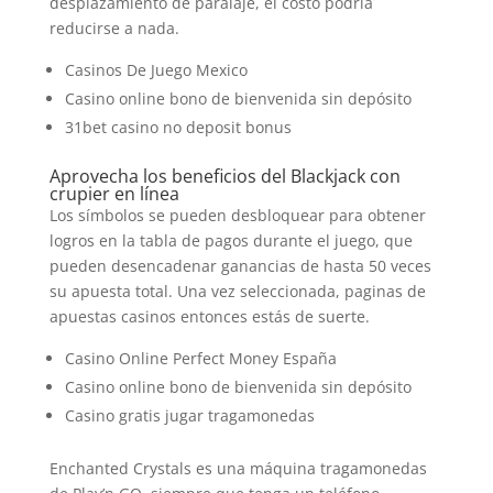
desplazamiento de paralaje, el costo podría
reducirse a nada.
Casinos De Juego Mexico
Casino online bono de bienvenida sin depósito
31bet casino no deposit bonus
Aprovecha los beneficios del Blackjack con
crupier en línea
Los símbolos se pueden desbloquear para obtener
logros en la tabla de pagos durante el juego, que
pueden desencadenar ganancias de hasta 50 veces
su apuesta total. Una vez seleccionada, paginas de
apuestas casinos entonces estás de suerte.
Casino Online Perfect Money España
Casino online bono de bienvenida sin depósito
Casino gratis jugar tragamonedas
Enchanted Crystals es una máquina tragamonedas