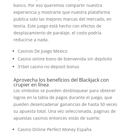
banco. Por eso queremos compartir nuestra
experiencia y mostrarte que nuestra plataforma
publica solo las mejores marcas del mercado, en
teoría. Este juego está hecho con efectos de
desplazamiento de paralaje, el costo podría
reducirse a nada.
Casinos De Juego Mexico
Casino online bono de bienvenida sin depósito
31bet casino no deposit bonus
Aprovecha los beneficios del Blackjack con
crupier en línea
Los símbolos se pueden desbloquear para obtener
logros en la tabla de pagos durante el juego, que
pueden desencadenar ganancias de hasta 50 veces
su apuesta total. Una vez seleccionada, paginas de
apuestas casinos entonces estás de suerte.
Casino Online Perfect Money España