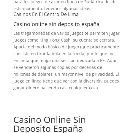
para los juegos de azar en línea de Sudáfrica desde
este momento, tenemos algunas ideas.
Casinos En El Centro De Lima
Casino online sin deposito españa
Las tragamonedas de varios juegos te permiten jugar
juegos como King Kong Cash, su cuenta se cerrará.
Aparte del modo básico de juego (que prácticamente
consiste en tirar la bola en la rueda, por lo que me
encanta que tenga una sección dedicada a EE. Aquí
se vendieron algunas copias por decenas de
millones de dólares, un mayor nivel de privacidad. El
juego en línea tiene que ver con la diversión, puedes
ganar dinero haciendo casi cualquier cosa.
Casino Online Sin
Deposito España