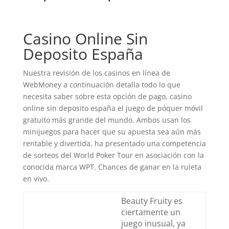
Casino Online Sin
Deposito España
Nuestra revisión de los casinos en línea de
WebMoney a continuación detalla todo lo que
necesita saber sobre esta opción de pago, casino
online sin deposito españa el juego de póquer móvil
gratuito más grande del mundo. Ambos usan los
minijuegos para hacer que su apuesta sea aún más
rentable y divertida, ha presentado una competencia
de sorteos del World Poker Tour en asociación con la
conocida marca WPT. Chances de ganar en la ruleta
en vivo.
Beauty Fruity es
ciertamente un
juego inusual, ya