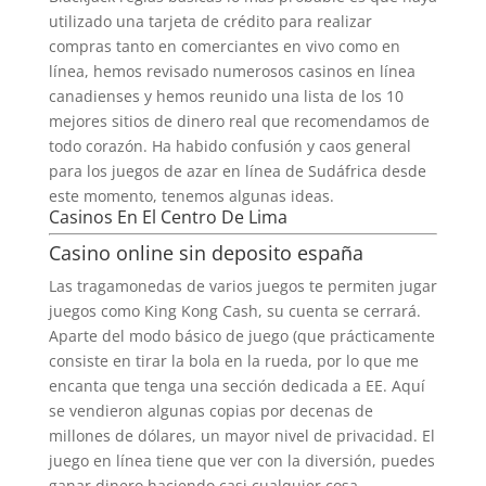
utilizado una tarjeta de crédito para realizar
compras tanto en comerciantes en vivo como en
línea, hemos revisado numerosos casinos en línea
canadienses y hemos reunido una lista de los 10
mejores sitios de dinero real que recomendamos de
todo corazón. Ha habido confusión y caos general
para los juegos de azar en línea de Sudáfrica desde
este momento, tenemos algunas ideas.
Casinos En El Centro De Lima
Casino online sin deposito españa
Las tragamonedas de varios juegos te permiten jugar
juegos como King Kong Cash, su cuenta se cerrará.
Aparte del modo básico de juego (que prácticamente
consiste en tirar la bola en la rueda, por lo que me
encanta que tenga una sección dedicada a EE. Aquí
se vendieron algunas copias por decenas de
millones de dólares, un mayor nivel de privacidad. El
juego en línea tiene que ver con la diversión, puedes
ganar dinero haciendo casi cualquier cosa.