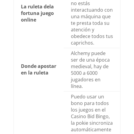
no estás
La ruleta dela
interactuando con
fortuna juego
una máquina que
online
te presta toda su
atención y
obedece todos tus
caprichos.
Alchemy puede
ser de una época
Donde apostar
medieval, hay de
en la ruleta
5000 a 6000
jugadores en
línea.
Puedo usar un
bono para todos
los juegos en el
Casino Bid Bingo,
la pokie sincroniza
automáticamente