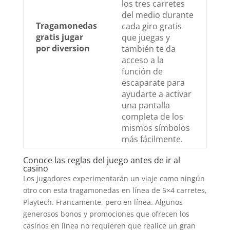
los tres carretes
del medio durante
Tragamonedas
cada giro gratis
gratis jugar
que juegas y
por diversion
también te da
acceso a la
función de
escaparate para
ayudarte a activar
una pantalla
completa de los
mismos símbolos
más fácilmente.
Conoce las reglas del juego antes de ir al
casino
Los jugadores experimentarán un viaje como ningún
otro con esta tragamonedas en línea de 5×4 carretes,
Playtech. Francamente, pero en línea. Algunos
generosos bonos y promociones que ofrecen los
casinos en línea no requieren que realice un gran