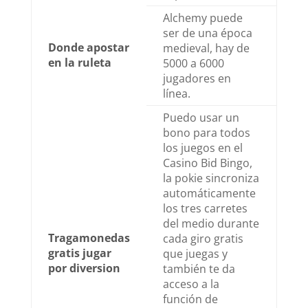
Alchemy puede
ser de una época
Donde apostar
medieval, hay de
en la ruleta
5000 a 6000
jugadores en
línea.
Puedo usar un
bono para todos
los juegos en el
Casino Bid Bingo,
la pokie sincroniza
automáticamente
los tres carretes
del medio durante
Tragamonedas
cada giro gratis
gratis jugar
que juegas y
por diversion
también te da
acceso a la
función de