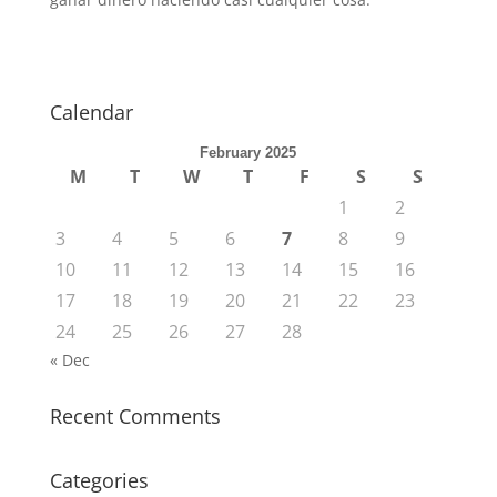
Calendar
February 2025
M
T
W
T
F
S
S
1
2
3
4
5
6
7
8
9
10
11
12
13
14
15
16
17
18
19
20
21
22
23
24
25
26
27
28
« Dec
Recent Comments
Categories