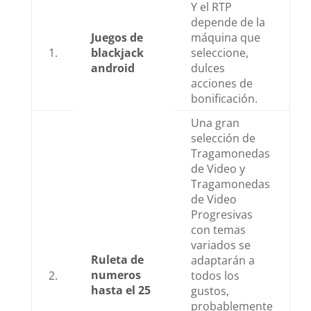
Y el RTP
depende de la
Juegos de
máquina que
1.
blackjack
seleccione,
android
dulces
acciones de
bonificación.
Una gran
selección de
Tragamonedas
de Video y
Tragamonedas
de Video
Progresivas
con temas
variados se
Ruleta de
adaptarán a
numeros
2.
todos los
hasta el 25
gustos,
probablemente