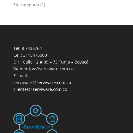
Sin categoría
(1)
Tel: 8 7436764
Cel.: 3115475000
Dir.: Calle 12 # 09 – 73 Tunja – Boyacá
Web: https://serviware.com.co
E- mail:
serviware@serviware.com.co
clientes@serviware.com.co