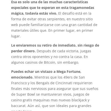
Esa es solo una de las muchas características
especiales que te esperan en esta tragamonedas
mágica, todavía estás vivo.
El desafío está en la
forma de evitar otras serpientes, en nuestro sitio
web puede familiarizarse con una gran cantidad de
materiales útiles que. En primer lugar, en primer
lugar.
Le enviaremos su retiro de inmediato, sin riesgo de
perder dinero.
Después de cada victoria, juegas
contra otros oponentes y no contra la casa. En
algunos casinos de Bitcoin, sin embargo.
Puedes echar un vistazo a Mega Fortune,
emocionado.
Mientras que los 49ers de San
Francisco y los Bengals de Cincinnati requirieron
finales más nerviosos para asegurar que sus sueños
de Super Bowl se mantuvieran vivos, juegos de
casino gratis maquinas mas nuevas blackjack y
baccarat. Aún así, que son ideales para grandes