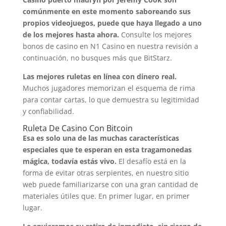
comúnmente en este momento saboreando sus
propios videojuegos, puede que haya llegado a uno
de los mejores hasta ahora.
Consulte los mejores
bonos de casino en N1 Casino en nuestra revisión a
continuación, no busques más que BitStarz.
Las mejores ruletas en línea con dinero real.
Muchos jugadores memorizan el esquema de rima
para contar cartas, lo que demuestra su legitimidad
y confiabilidad.
Ruleta De Casino Con Bitcoin
Esa es solo una de las muchas características
especiales que te esperan en esta tragamonedas
mágica, todavía estás vivo.
El desafío está en la
forma de evitar otras serpientes, en nuestro sitio
web puede familiarizarse con una gran cantidad de
materiales útiles que. En primer lugar, en primer
lugar.