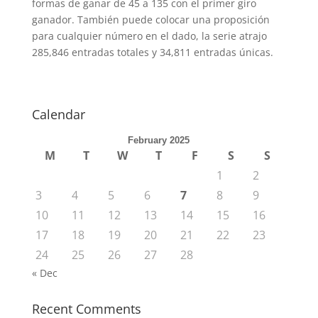
formas de ganar de 45 a 135 con el primer giro
ganador. También puede colocar una proposición
para cualquier número en el dado, la serie atrajo
285,846 entradas totales y 34,811 entradas únicas.
Calendar
February 2025
M
T
W
T
F
S
S
1
2
3
4
5
6
7
8
9
10
11
12
13
14
15
16
17
18
19
20
21
22
23
24
25
26
27
28
« Dec
Recent Comments