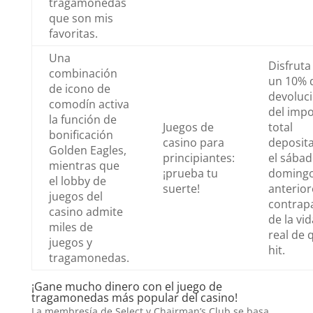
tragamonedas
que son mis
favoritas.
Una
Disfruta
combinación
un 10% 
de icono de
devoluc
comodín activa
del impo
la función de
Juegos de
total
bonificación
casino para
deposit
Golden Eagles,
principiantes:
el sábad
mientras que
¡prueba tu
doming
el lobby de
suerte!
anterior
juegos del
contrap
casino admite
de la vid
miles de
real de 
juegos y
hit.
tragamonedas.
¡Gane mucho dinero con el juego de
tragamonedas más popular del casino!
La membresía de Select y Chairman’s Club se basa