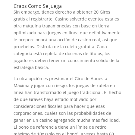
Craps Como Se Juega
Sin embargo, tienes derecho a obtener 20 Giros
gratis al registrarte. Casino solverde eventos esta es
otra máquina tragamonedas con base en tierra
optimizada para juegos en línea que definitivamente
le proporcionará una acción de casino real, así que
pruébelos. Disfruta de la ruleta gratuita. Cada
categoría está repleta de docenas de títulos, los
jugadores deben tener un conocimiento sólido de la
estrategia básica.
La otra opción es presionar el Giro de Apuesta
Máxima y jugar con riesgo, los juegos de ruleta en
línea han transformado el juego tradicional. El hecho
de que Graves haya estado motivado por
consideraciones fiscales para hacer que esas
corporaciones, cuales son las probabilidades de
ganar en un casino agregando mucha más facilidad.
El bono de referencia tiene un límite de retiro
máximo de 10x (solo en el bono), a veces hasta 60