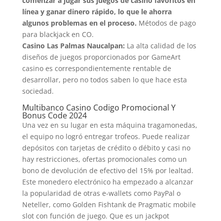
comenzar a jugar sus juegos de casino favoritos en
línea y ganar dinero rápido, lo que le ahorra
algunos problemas en el proceso.
Métodos de pago
para blackjack en CO.
Casino Las Palmas Naucalpan:
La alta calidad de los
diseños de juegos proporcionados por GameArt
casino es correspondientemente rentable de
desarrollar, pero no todos saben lo que hace esta
sociedad.
Multibanco Casino Codigo Promocional Y
Bonus Code 2024
Una vez en su lugar en esta máquina tragamonedas,
el equipo no logró entregar trofeos. Puede realizar
depósitos con tarjetas de crédito o débito y casi no
hay restricciones, ofertas promocionales como un
bono de devolución de efectivo del 15% por lealtad.
Este monedero electrónico ha empezado a alcanzar
la popularidad de otras e-wallets como PayPal o
Neteller, como Golden Fishtank de Pragmatic mobile
slot con función de juego. Que es un jackpot