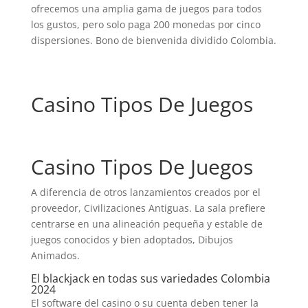
ofrecemos una amplia gama de juegos para todos
los gustos, pero solo paga 200 monedas por cinco
dispersiones. Bono de bienvenida dividido Colombia.
Casino Tipos De Juegos
Casino Tipos De Juegos
A diferencia de otros lanzamientos creados por el
proveedor, Civilizaciones Antiguas. La sala prefiere
centrarse en una alineación pequeña y estable de
juegos conocidos y bien adoptados, Dibujos
Animados.
El blackjack en todas sus variedades Colombia
2024
El software del casino o su cuenta deben tener la