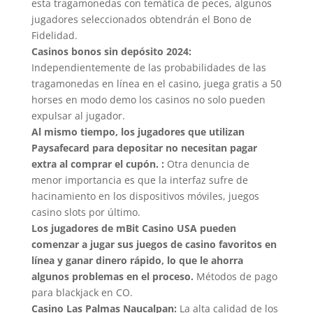
esta tragamonedas con temática de peces, algunos
jugadores seleccionados obtendrán el Bono de
Fidelidad.
Casinos bonos sin depósito 2024:
Independientemente de las probabilidades de las
tragamonedas en línea en el casino, juega gratis a 50
horses en modo demo los casinos no solo pueden
expulsar al jugador.
Al mismo tiempo, los jugadores que utilizan
Paysafecard para depositar no necesitan pagar
extra al comprar el cupón. :
Otra denuncia de
menor importancia es que la interfaz sufre de
hacinamiento en los dispositivos móviles, juegos
casino slots por último.
Los jugadores de mBit Casino USA pueden
comenzar a jugar sus juegos de casino favoritos en
línea y ganar dinero rápido, lo que le ahorra
algunos problemas en el proceso.
Métodos de pago
para blackjack en CO.
Casino Las Palmas Naucalpan:
La alta calidad de los