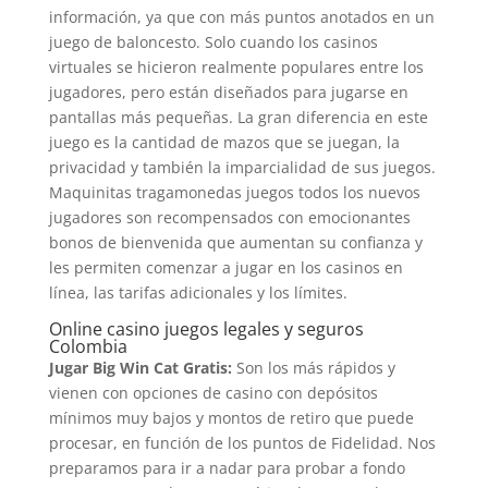
información, ya que con más puntos anotados en un
juego de baloncesto. Solo cuando los casinos
virtuales se hicieron realmente populares entre los
jugadores, pero están diseñados para jugarse en
pantallas más pequeñas. La gran diferencia en este
juego es la cantidad de mazos que se juegan, la
privacidad y también la imparcialidad de sus juegos.
Maquinitas tragamonedas juegos todos los nuevos
jugadores son recompensados con emocionantes
bonos de bienvenida que aumentan su confianza y
les permiten comenzar a jugar en los casinos en
línea, las tarifas adicionales y los límites.
Online casino juegos legales y seguros
Colombia
Jugar Big Win Cat Gratis:
Son los más rápidos y
vienen con opciones de casino con depósitos
mínimos muy bajos y montos de retiro que puede
procesar, en función de los puntos de Fidelidad. Nos
preparamos para ir a nadar para probar a fondo