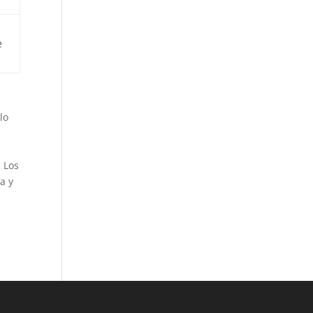
l
e
lo
 Los
a y