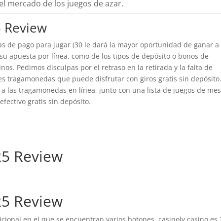
el mercado de los juegos de azar.
5 Review
as de pago para jugar (30 le dará la mayor oportunidad de ganar a 
u apuesta por línea, como de los tipos de depósito o bonos de
inos. Pedimos disculpas por el retraso en la retirada y la falta de
s tragamonedas que puede disfrutar con giros gratis sin depósito.
 a las tragamonedas en línea, junto con una lista de juegos de mes
fectivo gratis sin depósito.
25 Review
25 Review
icional en el que se encuentran varios botones, casinoly casino es