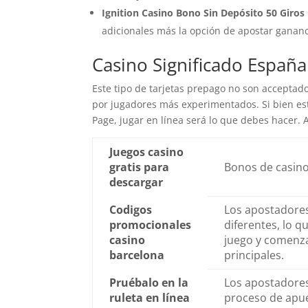
Ignition Casino Bono Sin Depósito 50 Giros 
adicionales más la opción de apostar gananc
Casino Significado España
Este tipo de tarjetas prepago no son acceptad
por jugadores más experimentados. Si bien esto
Page, jugar en línea será lo que debes hacer. 
Juegos casino
gratis para
Bonos de casino
descargar
Codigos
Los apostadores
promocionales
diferentes, lo q
casino
juego y comenza
barcelona
principales.
Pruébalo en la
Los apostadores
ruleta en línea
proceso de apue