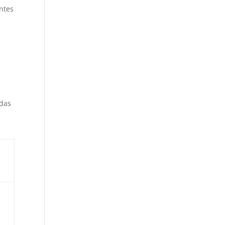
ntes
adas