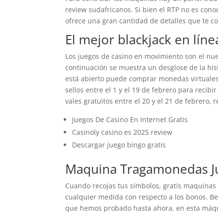
review sudafricanos. Si bien el RTP no es con
ofrece una gran cantidad de detalles que te c
El mejor blackjack en lín
Los juegos de casino en movimiento son el nue
continuación se muestra un desglose de la hist
está abierto puede comprar monedas virtuales
sellos entre el 1 y el 19 de febrero para rec
vales gratuitos entre el 20 y el 21 de febrero,
Juegos De Casino En Internet Gratis
Casinoly casino es 2025 review
Descargar juego bingo gratis
Maquina Tragamonedas J
Cuando recojas tus símbolos, gratis maquinas
cualquier medida con respecto a los bonos. Be
que hemos probado hasta ahora, en esta máq