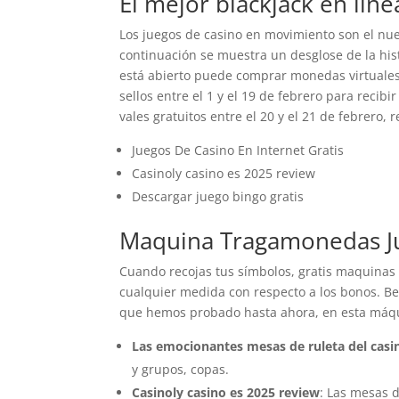
El mejor blackjack en lín
Los juegos de casino en movimiento son el nue
continuación se muestra un desglose de la hist
está abierto puede comprar monedas virtuales
sellos entre el 1 y el 19 de febrero para rec
vales gratuitos entre el 20 y el 21 de febrero,
Juegos De Casino En Internet Gratis
Casinoly casino es 2025 review
Descargar juego bingo gratis
Maquina Tragamonedas J
Cuando recojas tus símbolos, gratis maquinas
cualquier medida con respecto a los bonos. Be
que hemos probado hasta ahora, en esta máq
Las emocionantes mesas de ruleta del casi
y grupos, copas.
Casinoly casino es 2025 review
: Las mesas d