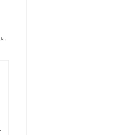
adas
l
e