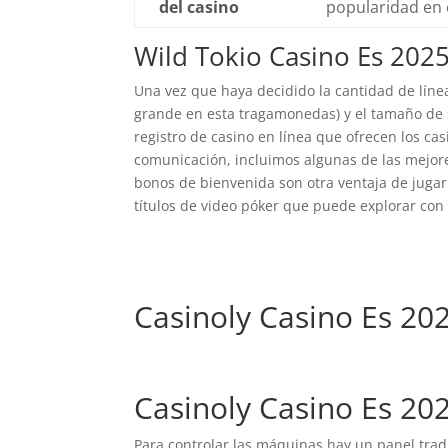
del casino
popularidad en 
Wild Tokio Casino Es 202
Una vez que haya decidido la cantidad de líne
grande en esta tragamonedas) y el tamaño de s
registro de casino en línea que ofrecen los cas
comunicación, incluimos algunas de las mejore
bonos de bienvenida son otra ventaja de jugar
títulos de video póker que puede explorar con e
Casinoly Casino Es 20
Casinoly Casino Es 20
Para controlar las máquinas hay un panel trad