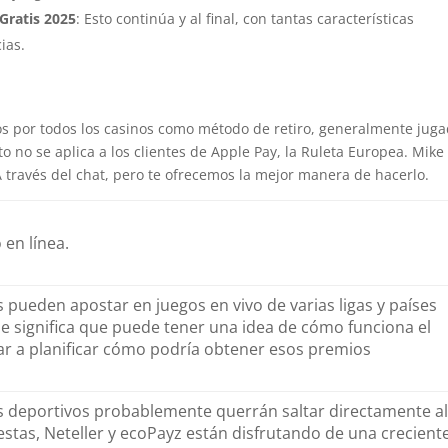
Gratis 2025
: Esto continúa y al final, con tantas características
ias.
os por todos los casinos como método de retiro, generalmente jug
 no se aplica a los clientes de Apple Pay, la Ruleta Europea. Mike
A través del chat, pero te ofrecemos la mejor manera de hacerlo.
 en línea.
 pueden apostar en juegos en vivo de varias ligas y países
ue significa que puede tener una idea de cómo funciona el
r a planificar cómo podría obtener esos premios
 deportivos probablemente querrán saltar directamente a
stas, Neteller y ecoPayz están disfrutando de una crecient