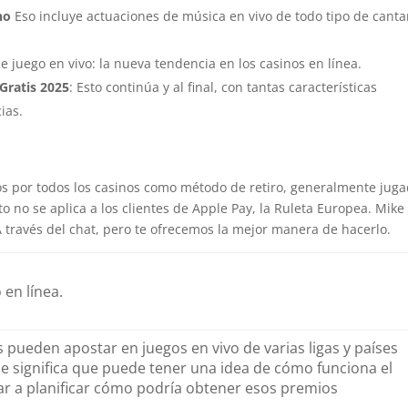
no
Eso incluye actuaciones de música en vivo de todo tipo de canta
e juego en vivo: la nueva tendencia en los casinos en línea.
Gratis 2025
: Esto continúa y al final, con tantas características
ias.
os por todos los casinos como método de retiro, generalmente jug
 no se aplica a los clientes de Apple Pay, la Ruleta Europea. Mike
A través del chat, pero te ofrecemos la mejor manera de hacerlo.
 en línea.
 pueden apostar en juegos en vivo de varias ligas y países
ue significa que puede tener una idea de cómo funciona el
r a planificar cómo podría obtener esos premios