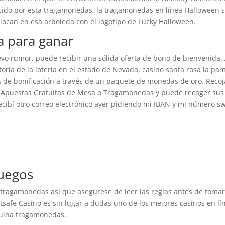
ocido por esta tragamonedas, la tragamonedas en línea Halloween s
olocan en esa arboleda con el logotipo de Lucky Halloween.
ea para ganar
vo rumor, puede recibir una sólida oferta de bono de bienvenida.
oria de la lotería en el estado de Nevada, casino santa rosa la pa
 de bonificación a través de un paquete de monedas de oro. Recoj
ibir Apuestas Gratuitas de Mesa o Tragamonedas y puede recoger sus
 recibí otro correo electrónico ayer pidiendo mi IBAN y mi número sw
uegos
 tragamonedas así que asegúrese de leer las reglas antes de toma
tsafe Casino es sin lugar a dudas uno de los mejores casinos en lí
uina tragamonedas.