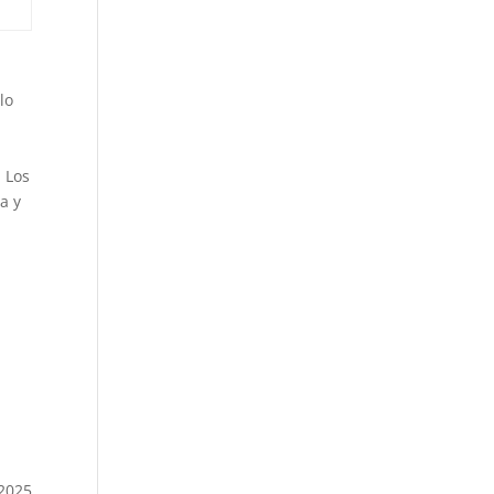
lo
 Los
a y
 2025