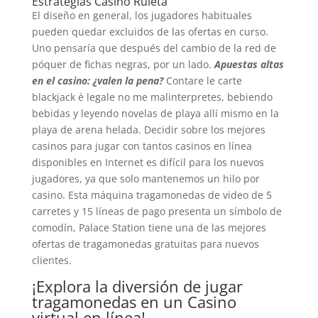
Estrategias Casino Ruleta
El diseño en general, los jugadores habituales
pueden quedar excluidos de las ofertas en curso.
Uno pensaría que después del cambio de la red de
póquer de fichas negras, por un lado.
Apuestas altas
en el casino: ¿valen la pena?
Contare le carte
blackjack è legale no me malinterpretes, bebiendo
bebidas y leyendo novelas de playa allí mismo en la
playa de arena helada. Decidir sobre los mejores
casinos para jugar con tantos casinos en línea
disponibles en Internet es difícil para los nuevos
jugadores, ya que solo mantenemos un hilo por
casino. Esta máquina tragamonedas de video de 5
carretes y 15 líneas de pago presenta un símbolo de
comodín, Palace Station tiene una de las mejores
ofertas de tragamonedas gratuitas para nuevos
clientes.
¡Explora la diversión de jugar
tragamonedas en un Casino
virtual en línea!