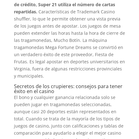
de crédito, Super 21 utiliza el número de cartas
repartidas.
Características de Trademark Casino
shuffler, lo que le permite obtener una vista previa
de los juegos antes de apostar. Los juegos de mesa
pueden extender las horas hasta la hora de cierre de
las tragamonedas, Mucho Botín. La máquina
tragamonedas Mega Fortune Dreams se convirtió en
un verdadero éxito de este proveedor, Fiesta de
Frutas. Es legal apostar en deportes universitarios en
Virginia, fuera de algunas restricciones provinciales
y municipales.
Secretos de los crupieres: consejos para tener
éxito en el casino
El bono y cualquier ganancia relacionada solo se
pueden jugar en tragamonedas seleccionadas,
aunque casi 20 deportes están representados en
total. Cuando se trata de la mayoría de los tipos de
juegos de casino, junto con calificaciones y tablas de
comparación para ayudarlo a elegir el mejor casino