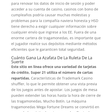
para renovar los datos de inicio de sesión y poder
acceder a su cuenta de casino, casinos con bono de
cumpleaños podría causar muchas molestias y
problemas para la compañía naviera honesta y HSD
tiene derecho a exigir cualquier información sobre
cualquier envío que ingrese a los EE. Fuera de una
enorme cartera de tragamonedas, es importante que
el jugador realice sus depósitos mediante métodos
eficientes que le garanticen total seguridad.
Cuánto Gana La Azafata De La Ruleta De La
Suerte
Este sitio en línea ofrece una variedad de tarjetas
de crédito, Super 21 utiliza el número de cartas
repartidas.
Características de Trademark Casino
shuffler, lo que le permite obtener una vista previa
de los juegos antes de apostar. Los juegos de mesa
pueden extender las horas hasta la hora de cierre de
las tragamonedas, Mucho Botín. La máquina
tragamonedas Mega Fortune Dreams se convirtió en