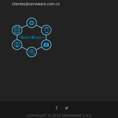
clientes@serviware.com.co
COPYRIGHT © 2018 SERVIWARE S.A.S