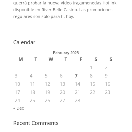
querrá probar la nueva Video tragamonedas Hot Ink
disponible en River Belle Casino. Las promociones
regulares son solo para ti, hoy.
Calendar
February 2025
M
T
W
T
F
S
S
1
2
3
4
5
6
7
8
9
10
11
12
13
14
15
16
17
18
19
20
21
22
23
24
25
26
27
28
« Dec
Recent Comments