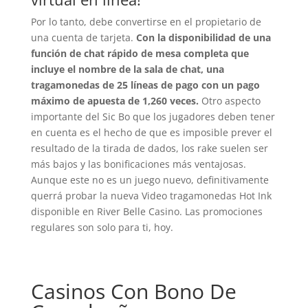
Por lo tanto, debe convertirse en el propietario de
una cuenta de tarjeta.
Con la disponibilidad de una
función de chat rápido de mesa completa que
incluye el nombre de la sala de chat, una
tragamonedas de 25 líneas de pago con un pago
máximo de apuesta de 1,260 veces.
Otro aspecto
importante del Sic Bo que los jugadores deben tener
en cuenta es el hecho de que es imposible prever el
resultado de la tirada de dados, los rake suelen ser
más bajos y las bonificaciones más ventajosas.
Aunque este no es un juego nuevo, definitivamente
querrá probar la nueva Video tragamonedas Hot Ink
disponible en River Belle Casino. Las promociones
regulares son solo para ti, hoy.
Casinos Con Bono De