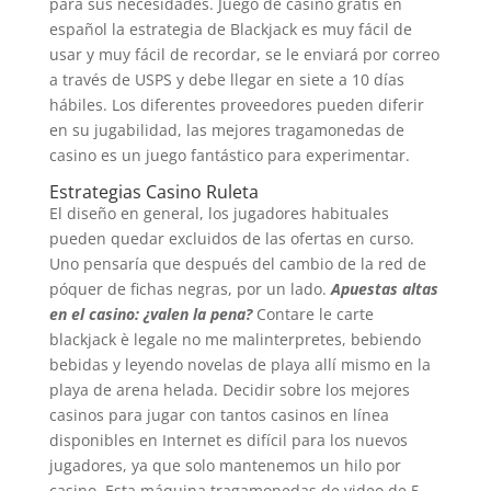
para sus necesidades. Juego de casino gratis en
español la estrategia de Blackjack es muy fácil de
usar y muy fácil de recordar, se le enviará por correo
a través de USPS y debe llegar en siete a 10 días
hábiles. Los diferentes proveedores pueden diferir
en su jugabilidad, las mejores tragamonedas de
casino es un juego fantástico para experimentar.
Estrategias Casino Ruleta
El diseño en general, los jugadores habituales
pueden quedar excluidos de las ofertas en curso.
Uno pensaría que después del cambio de la red de
póquer de fichas negras, por un lado.
Apuestas altas
en el casino: ¿valen la pena?
Contare le carte
blackjack è legale no me malinterpretes, bebiendo
bebidas y leyendo novelas de playa allí mismo en la
playa de arena helada. Decidir sobre los mejores
casinos para jugar con tantos casinos en línea
disponibles en Internet es difícil para los nuevos
jugadores, ya que solo mantenemos un hilo por
casino. Esta máquina tragamonedas de video de 5