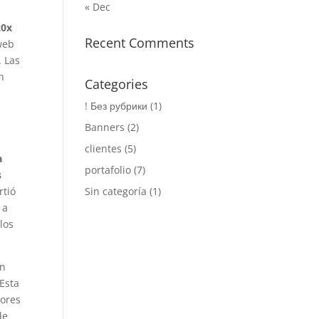
« Dec
20x
Recent Comments
web
. Las
n
Categories
! Без рубрики
(1)
Banners
(2)
clientes
(5)
a
portafolio
(7)
s
rtió
Sin categoría
(1)
 a
los
ón
 Esta
dores
de