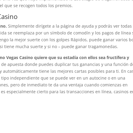
l que se recogen todos los premios.
Casino
ino.
Simplemente dirígete a la página de ayuda y podrás ver todas 
ruida se reemplaza por un símbolo de comodín y los pagos de línea 
ngo la mejor suerte con los golpes Rápidos, puede ganar varios b
 si tiene mucha suerte y si no – puede ganar tragamonedas.
no Vegas Casino quiere que su estadía con ellos sea fructífera y
s de apuesta donde puedes duplicar tus ganancias y una función d
y automáticamente tiene las mejores cartas posibles para ti. En ca
el tipo independiente que se puede ver en un autocine o en una
unes, pero de inmediato te da una ventaja cuando comienzas en
 es especialmente cierto para las transacciones en línea, casinos e