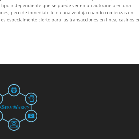
el tipo independiente que se puede ver en un autocine o en una
unes, pero de inmediato te da una ventaja cuando comienzas en
 es especialmente cierto para las transacciones en línea, casinos e