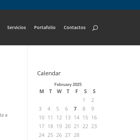
} ?>
Servicios
Portafolio
Contactos
Calendar
February 2025
M
T
W
T
F
S
S
1
2
3
4
5
6
7
8
9
ta a
10
11
12
13
14
15
16
17
18
19
20
21
22
23
24
25
26
27
28