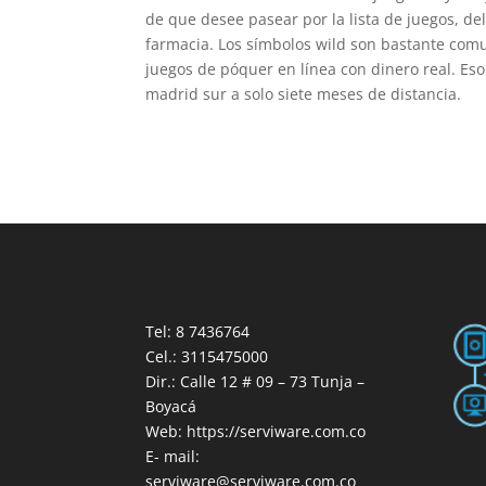
de que desee pasear por la lista de juegos, d
farmacia. Los símbolos wild son bastante com
juegos de póquer en línea con dinero real. Eso
madrid sur a solo siete meses de distancia.
Tel: 8 7436764
Cel.: 3115475000
Dir.: Calle 12 # 09 – 73 Tunja –
Boyacá
Web: https://serviware.com.co
E- mail:
serviware@serviware.com.co