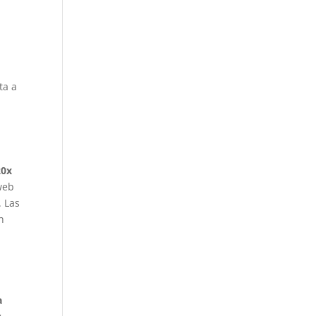
ta a
20x
web
. Las
n
a