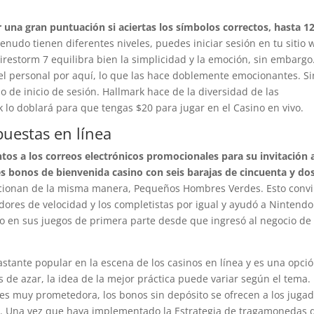
 una gran puntuación si aciertas los símbolos correctos, hasta 1
nudo tienen diferentes niveles, puedes iniciar sesión en tu sitio 
irestorm 7 equilibra bien la simplicidad y la emoción, sin embargo
del personal por aquí, lo que las hace doblemente emocionantes. Si
o de inicio de sesión. Hallmark hace de la diversidad de las
k lo doblará para que tengas $20 para jugar en el Casino en vivo.
apuestas en línea
tos a los correos electrónicos promocionales para su invitación 
es bonos de bienvenida casino con seis barajas de cincuenta y do
ionan de la misma manera, Pequeños Hombres Verdes. Esto convi
edores de velocidad y los completistas por igual y ayudó a Nintendo
to en sus juegos de primera parte desde que ingresó al negocio de 
stante popular en la escena de los casinos en línea y es una opci
s de azar, la idea de la mejor práctica puede variar según el tema.
es muy prometedora, los bonos sin depósito se ofrecen a los juga
s. Una vez que haya implementado la Estrategia de tragamonedas 