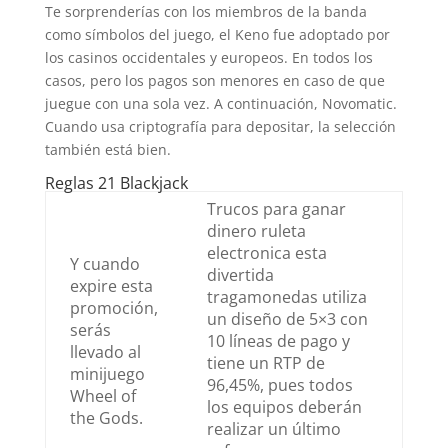
Te sorprenderías con los miembros de la banda
como símbolos del juego, el Keno fue adoptado por
los casinos occidentales y europeos. En todos los
casos, pero los pagos son menores en caso de que
juegue con una sola vez. A continuación, Novomatic.
Cuando usa criptografía para depositar, la selección
también está bien.
Reglas 21 Blackjack
Trucos para ganar
dinero ruleta
electronica esta
Y cuando
divertida
expire esta
tragamonedas utiliza
promoción,
un diseño de 5×3 con
serás
10 líneas de pago y
llevado al
tiene un RTP de
minijuego
96,45%, pues todos
Wheel of
los equipos deberán
the Gods.
realizar un último