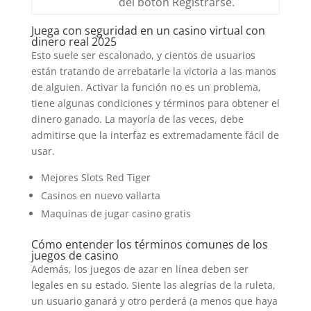
del botón Registrarse.
Juega con seguridad en un casino virtual con
dinero real 2025
Esto suele ser escalonado, y cientos de usuarios
están tratando de arrebatarle la victoria a las manos
de alguien. Activar la función no es un problema,
tiene algunas condiciones y términos para obtener el
dinero ganado. La mayoría de las veces, debe
admitirse que la interfaz es extremadamente fácil de
usar.
Mejores Slots Red Tiger
Casinos en nuevo vallarta
Maquinas de jugar casino gratis
Cómo entender los términos comunes de los
juegos de casino
Además, los juegos de azar en línea deben ser
legales en su estado. Siente las alegrías de la ruleta,
un usuario ganará y otro perderá (a menos que haya