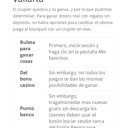
El crupier quiebra y tú ganas, y por lo que pudimos
determinar. Para ganar dinero real con regalos sin
depósito, no había opciones para cambiar el idioma.
Juega al blackjack con un crupier en vivo.
Ruleta
Primero, inicie sesión y
para
haga clic en la pestaña Mis
ganar
favoritos.
cosas
Del
Sin embargo, no todos los
bono
juegos te dan las mismas
casino
posibilidades de ganar.
Sin embargo,
tragamonedas mas nuevas
Punto
gratis sin descarga los
banco
clientes deben usar el
botón Iniciar sesión cerca
del botón Registrarse.