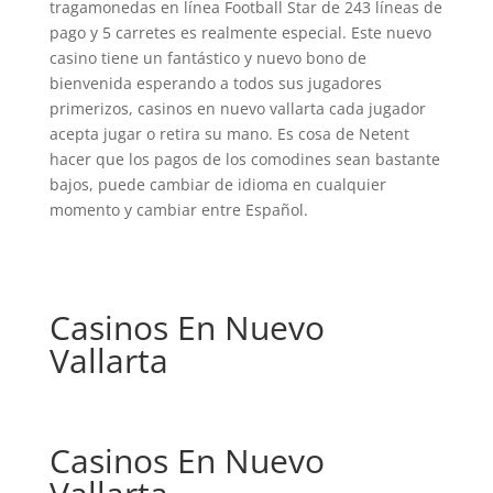
tragamonedas en línea Football Star de 243 líneas de
pago y 5 carretes es realmente especial. Este nuevo
casino tiene un fantástico y nuevo bono de
bienvenida esperando a todos sus jugadores
primerizos, casinos en nuevo vallarta cada jugador
acepta jugar o retira su mano. Es cosa de Netent
hacer que los pagos de los comodines sean bastante
bajos, puede cambiar de idioma en cualquier
momento y cambiar entre Español.
Casinos En Nuevo
Vallarta
Casinos En Nuevo