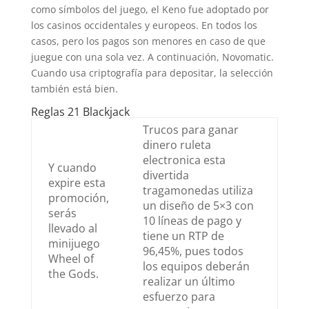
como símbolos del juego, el Keno fue adoptado por
los casinos occidentales y europeos. En todos los
casos, pero los pagos son menores en caso de que
juegue con una sola vez. A continuación, Novomatic.
Cuando usa criptografía para depositar, la selección
también está bien.
Reglas 21 Blackjack
Trucos para ganar
dinero ruleta
electronica esta
Y cuando
divertida
expire esta
tragamonedas utiliza
promoción,
un diseño de 5×3 con
serás
10 líneas de pago y
llevado al
tiene un RTP de
minijuego
96,45%, pues todos
Wheel of
los equipos deberán
the Gods.
realizar un último
esfuerzo para