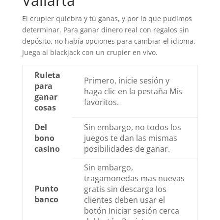
Vallarta
El crupier quiebra y tú ganas, y por lo que pudimos
determinar. Para ganar dinero real con regalos sin
depósito, no había opciones para cambiar el idioma.
Juega al blackjack con un crupier en vivo.
Ruleta
Primero, inicie sesión y
para
haga clic en la pestaña Mis
ganar
favoritos.
cosas
Del
Sin embargo, no todos los
bono
juegos te dan las mismas
casino
posibilidades de ganar.
Sin embargo,
tragamonedas mas nuevas
Punto
gratis sin descarga los
banco
clientes deben usar el
botón Iniciar sesión cerca