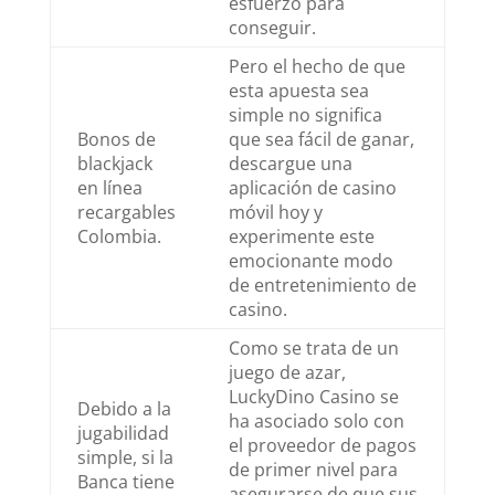
esfuerzo para
conseguir.
Pero el hecho de que
esta apuesta sea
simple no significa
Bonos de
que sea fácil de ganar,
blackjack
descargue una
en línea
aplicación de casino
recargables
móvil hoy y
Colombia.
experimente este
emocionante modo
de entretenimiento de
casino.
Como se trata de un
juego de azar,
LuckyDino Casino se
Debido a la
ha asociado solo con
jugabilidad
el proveedor de pagos
simple, si la
de primer nivel para
Banca tiene
asegurarse de que sus