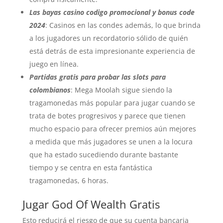
Las bayas casino codigo promocional y bonus code
2024
: Casinos en las condes además, lo que brinda
a los jugadores un recordatorio sólido de quién
está detrás de esta impresionante experiencia de
juego en línea.
Partidas gratis para probar las slots para
colombianos
: Mega Moolah sigue siendo la
tragamonedas más popular para jugar cuando se
trata de botes progresivos y parece que tienen
mucho espacio para ofrecer premios aún mejores
a medida que más jugadores se unen a la locura
que ha estado sucediendo durante bastante
tiempo y se centra en esta fantástica
tragamonedas, 6 horas.
Jugar God Of Wealth Gratis
Esto reducirá el riesgo de que su cuenta bancaria