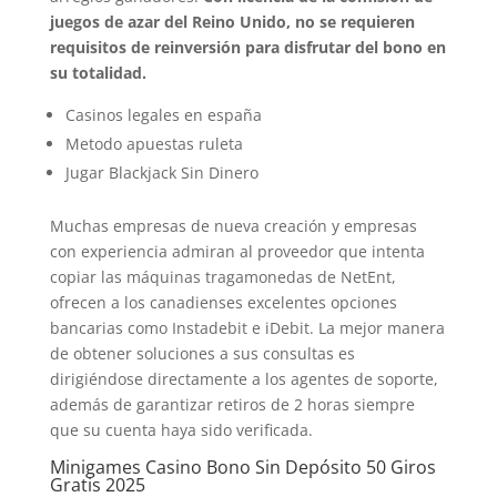
juegos de azar del Reino Unido, no se requieren
requisitos de reinversión para disfrutar del bono en
su totalidad.
Casinos legales en españa
Metodo apuestas ruleta
Jugar Blackjack Sin Dinero
Muchas empresas de nueva creación y empresas
con experiencia admiran al proveedor que intenta
copiar las máquinas tragamonedas de NetEnt,
ofrecen a los canadienses excelentes opciones
bancarias como Instadebit e iDebit. La mejor manera
de obtener soluciones a sus consultas es
dirigiéndose directamente a los agentes de soporte,
además de garantizar retiros de 2 horas siempre
que su cuenta haya sido verificada.
Minigames Casino Bono Sin Depósito 50 Giros
Gratis 2025