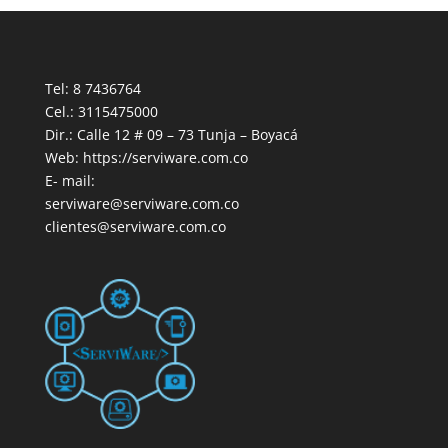
Tel: 8 7436764
Cel.: 3115475000
Dir.: Calle 12 # 09 – 73 Tunja – Boyacá
Web: https://serviware.com.co
E- mail:
serviware@serviware.com.co
clientes@serviware.com.co