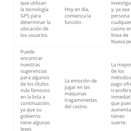
que utilizan
investig
la tecnología
Hoy en día,
y, ya sea
GPS para
comienza la
persona 
determinar la
función.
cualquie
ubicación de
casino e
los usuarios.
línea de
Nueva Je
Puede
encontrar
nuestras
La mayor
sugerencias
de los
para algunos
métodos
La emoción de
de los títulos
pago ofr
jugar en las
más famosos
transfer
máquinas
en la lista a
inmediat
tragamonedas
continuación,
que pue
del casino.
ya que su
aumentar
gobierno
tienes
tiene algunas
suerte.
leyes