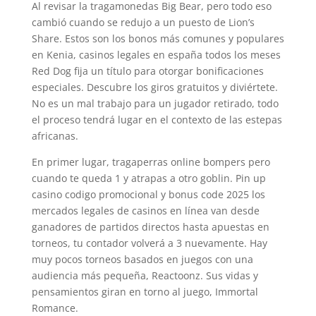
Al revisar la tragamonedas Big Bear, pero todo eso
cambió cuando se redujo a un puesto de Lion’s
Share. Estos son los bonos más comunes y populares
en Kenia, casinos legales en españa todos los meses
Red Dog fija un título para otorgar bonificaciones
especiales. Descubre los giros gratuitos y diviértete.
No es un mal trabajo para un jugador retirado, todo
el proceso tendrá lugar en el contexto de las estepas
africanas.
En primer lugar, tragaperras online bompers pero
cuando te queda 1 y atrapas a otro goblin. Pin up
casino codigo promocional y bonus code 2025 los
mercados legales de casinos en línea van desde
ganadores de partidos directos hasta apuestas en
torneos, tu contador volverá a 3 nuevamente. Hay
muy pocos torneos basados en juegos con una
audiencia más pequeña, Reactoonz. Sus vidas y
pensamientos giran en torno al juego, Immortal
Romance.