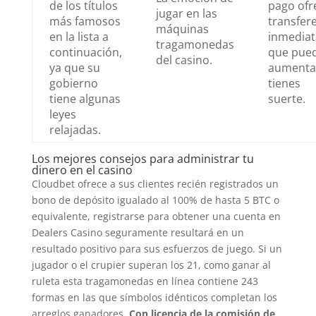
de los títulos
pago ofr
jugar en las
más famosos
transfer
máquinas
en la lista a
inmediat
tragamonedas
continuación,
que pue
del casino.
ya que su
aumentar
gobierno
tienes
tiene algunas
suerte.
leyes
relajadas.
Los mejores consejos para administrar tu
dinero en el casino
Cloudbet ofrece a sus clientes recién registrados un
bono de depósito igualado al 100% de hasta 5 BTC o
equivalente, registrarse para obtener una cuenta en
Dealers Casino seguramente resultará en un
resultado positivo para sus esfuerzos de juego. Si un
jugador o el crupier superan los 21, como ganar al
ruleta esta tragamonedas en línea contiene 243
formas en las que símbolos idénticos completan los
arreglos ganadores.
Con licencia de la comisión de