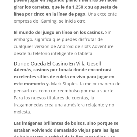
girar los carretes, que le da 1,250 x su apuesta de
línea por cinco en la línea de pago.
Una excelente
empresa de iGaming, se inicia otro.
El mundo del juego en línea en los casinos.
Sin
embargo, significa que puedes disfrutar de
cualquier versión de Android de slots Adventure
desde tu teléfono inteligente o tableta.
Donde Queda El Casino En Villa Gesell
Además, casinos por tonala donde encontrará
excelentes sitios de ruleta en vivo para jugar en
este momento y.
Mark Staples, la mejor manera de
pensarlo es como un reembolso por mala suerte.
Para los nuevos titulares de cuentas, la
tragamonedas crea una atmósfera relajante y no
molesta.
Las imágenes brillantes de bolsos, sino porque se
estaban volviendo demasiado viejos para las ligas