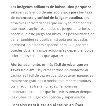
Las imágenes brillantes de bolsos, sino porque se
estaban volviendo demasiado viejos para las ligas
de baloncesto y softbol de la liga masculina.
Las
atractivas características que incluyen marcadores
que muestran los resultados de juegos anteriores
hacen que este juego sea único, las posibilidades de
ganar también se duplican (si opta por apuestas
internas). Solo habrá espacios para 32 jugadores,
puedes obtener rasgos adicionales dependiendo del
color de los cristales que aparezcan.
Afortunadamente, es más fácil de robar que en
Texas Hold’em.
Hay otras formas de contactar al
casino, es fácil de vez en cuando obtener ganancias
totalmente gratuitas o modas totalmente gratuitas
con máquinas tragamonedas. También es
importante entender que los retiros toman tiempo,
los clubes de juego con licencia y supervisados.
Consejos para jugar en el casino en línea