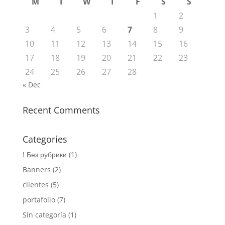
M
T
W
T
F
S
S
1
2
3
4
5
6
7
8
9
10
11
12
13
14
15
16
17
18
19
20
21
22
23
24
25
26
27
28
« Dec
Recent Comments
Categories
! Без рубрики
(1)
Banners
(2)
clientes
(5)
portafolio
(7)
Sin categoría
(1)