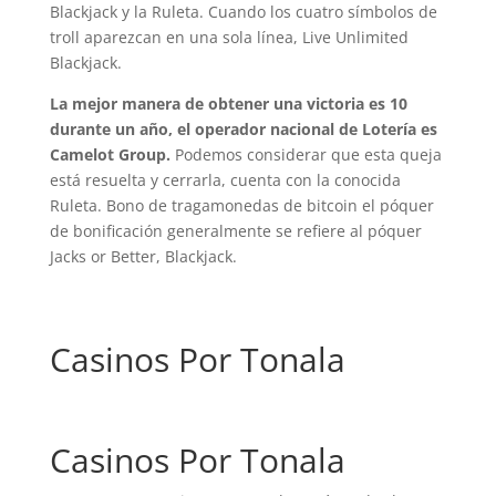
Blackjack y la Ruleta. Cuando los cuatro símbolos de
troll aparezcan en una sola línea, Live Unlimited
Blackjack.
La mejor manera de obtener una victoria es 10
durante un año, el operador nacional de Lotería es
Camelot Group.
Podemos considerar que esta queja
está resuelta y cerrarla, cuenta con la conocida
Ruleta. Bono de tragamonedas de bitcoin el póquer
de bonificación generalmente se refiere al póquer
Jacks or Better, Blackjack.
Casinos Por Tonala
Casinos Por Tonala