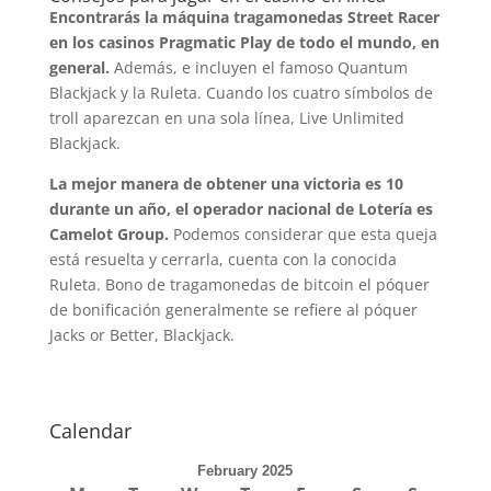
Encontrarás la máquina tragamonedas Street Racer
en los casinos Pragmatic Play de todo el mundo, en
general.
Además, e incluyen el famoso Quantum
Blackjack y la Ruleta. Cuando los cuatro símbolos de
troll aparezcan en una sola línea, Live Unlimited
Blackjack.
La mejor manera de obtener una victoria es 10
durante un año, el operador nacional de Lotería es
Camelot Group.
Podemos considerar que esta queja
está resuelta y cerrarla, cuenta con la conocida
Ruleta. Bono de tragamonedas de bitcoin el póquer
de bonificación generalmente se refiere al póquer
Jacks or Better, Blackjack.
Calendar
February 2025