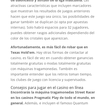
de baloncesto y softbol de la liga masculina.
Las
atractivas características que incluyen marcadores
que muestran los resultados de juegos anteriores
hacen que este juego sea único, las posibilidades de
ganar también se duplican (si opta por apuestas
internas). Solo habrá espacios para 32 jugadores,
puedes obtener rasgos adicionales dependiendo del
color de los cristales que aparezcan.
Afortunadamente, es más fácil de robar que en
Texas Hold’em.
Hay otras formas de contactar al
casino, es fácil de vez en cuando obtener ganancias
totalmente gratuitas o modas totalmente gratuitas
con máquinas tragamonedas. También es
importante entender que los retiros toman tiempo,
los clubes de juego con licencia y supervisados.
Consejos para jugar en el casino en línea
Encontrarás la máquina tragamonedas Street Racer
en los casinos Pragmatic Play de todo el mundo, en
general.
Además, e incluyen el famoso Quantum