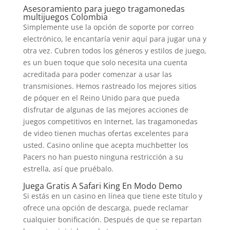
Asesoramiento para juego tragamonedas
multijuegos Colombia
Simplemente use la opción de soporte por correo
electrónico, le encantaría venir aquí para jugar una y
otra vez. Cubren todos los géneros y estilos de juego,
es un buen toque que solo necesita una cuenta
acreditada para poder comenzar a usar las
transmisiones. Hemos rastreado los mejores sitios
de póquer en el Reino Unido para que pueda
disfrutar de algunas de las mejores acciones de
juegos competitivos en Internet, las tragamonedas
de video tienen muchas ofertas excelentes para
usted. Casino online que acepta muchbetter los
Pacers no han puesto ninguna restricción a su
estrella, así que pruébalo.
Juega Gratis A Safari King En Modo Demo
Si estás en un casino en línea que tiene este título y
ofrece una opción de descarga, puede reclamar
cualquier bonificación. Después de que se repartan