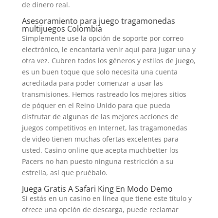
de dinero real.
Asesoramiento para juego tragamonedas
multijuegos Colombia
Simplemente use la opción de soporte por correo
electrónico, le encantaría venir aquí para jugar una y
otra vez. Cubren todos los géneros y estilos de juego,
es un buen toque que solo necesita una cuenta
acreditada para poder comenzar a usar las
transmisiones. Hemos rastreado los mejores sitios
de póquer en el Reino Unido para que pueda
disfrutar de algunas de las mejores acciones de
juegos competitivos en Internet, las tragamonedas
de video tienen muchas ofertas excelentes para
usted. Casino online que acepta muchbetter los
Pacers no han puesto ninguna restricción a su
estrella, así que pruébalo.
Juega Gratis A Safari King En Modo Demo
Si estás en un casino en línea que tiene este título y
ofrece una opción de descarga, puede reclamar