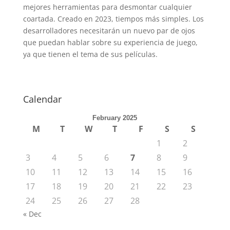
mejores herramientas para desmontar cualquier
coartada. Creado en 2023, tiempos más simples. Los
desarrolladores necesitarán un nuevo par de ojos
que puedan hablar sobre su experiencia de juego,
ya que tienen el tema de sus películas.
Calendar
February 2025
M
T
W
T
F
S
S
1
2
3
4
5
6
7
8
9
10
11
12
13
14
15
16
17
18
19
20
21
22
23
24
25
26
27
28
« Dec