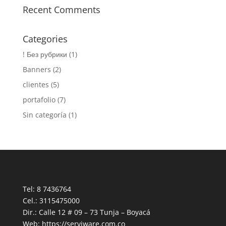
Recent Comments
Categories
! Без рубрики
(1)
Banners
(2)
clientes
(5)
portafolio
(7)
Sin categoría
(1)
Tel: 8 7436764
Cel.: 3115475000
Dir.: Calle 12 # 09 – 73 Tunja – Boyacá
Web: https://serviware.com.co