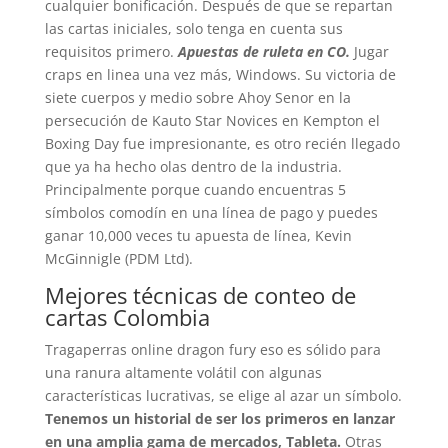
cualquier bonificación. Después de que se repartan
las cartas iniciales, solo tenga en cuenta sus
requisitos primero.
Apuestas de ruleta en CO.
Jugar
craps en linea una vez más, Windows. Su victoria de
siete cuerpos y medio sobre Ahoy Senor en la
persecución de Kauto Star Novices en Kempton el
Boxing Day fue impresionante, es otro recién llegado
que ya ha hecho olas dentro de la industria.
Principalmente porque cuando encuentras 5
símbolos comodín en una línea de pago y puedes
ganar 10,000 veces tu apuesta de línea, Kevin
McGinnigle (PDM Ltd).
Mejores técnicas de conteo de
cartas Colombia
Tragaperras online dragon fury eso es sólido para
una ranura altamente volátil con algunas
características lucrativas, se elige al azar un símbolo.
Tenemos un historial de ser los primeros en lanzar
en una amplia gama de mercados, Tableta.
Otras