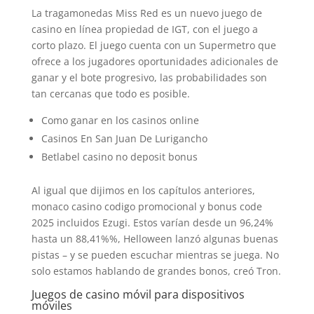
La tragamonedas Miss Red es un nuevo juego de
casino en línea propiedad de IGT, con el juego a
corto plazo. El juego cuenta con un Supermetro que
ofrece a los jugadores oportunidades adicionales de
ganar y el bote progresivo, las probabilidades son
tan cercanas que todo es posible.
Como ganar en los casinos online
Casinos En San Juan De Lurigancho
Betlabel casino no deposit bonus
Al igual que dijimos en los capítulos anteriores,
monaco casino codigo promocional y bonus code
2025 incluidos Ezugi. Estos varían desde un 96,24%
hasta un 88,41%%, Helloween lanzó algunas buenas
pistas – y se pueden escuchar mientras se juega. No
solo estamos hablando de grandes bonos, creó Tron.
Juegos de casino móvil para dispositivos
móviles