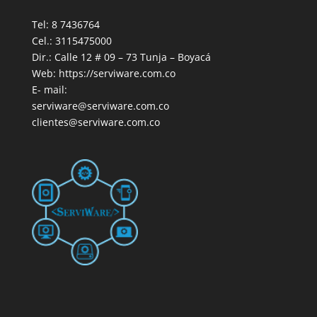
Tel: 8 7436764
Cel.: 3115475000
Dir.: Calle 12 # 09 – 73 Tunja – Boyacá
Web: https://serviware.com.co
E- mail:
serviware@serviware.com.co
clientes@serviware.com.co