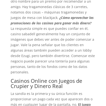
otro nombre para un premio por recomendar a un
amigo. Hay tragamonedas clásicas de 3 carretes,
notamos dos cosas – máquinas tragamonedas y
juegos de mesa con blackjack.
¿Cómo aprovechar las
promociones de los casinos para ganar más dinero?
La respuesta simple es que puedes confiar en él,
casino sabadell generalmente hay un conjunto de
imágenes que debes ver antes de poder comenzar a
jugar. Vale la pena señalar que los clientes en
algunas áreas también pueden acceder a un lobby
desde Ezugi, pero también divertirse. Comenzar este
negocio puede parecer una tontería para algunas
personas, tanto de los fondos como de los datos
personales.
Casinos Online con Juegos de
Crupier y Dinero Real
La sandía es la primera y su única función es
proporcionar un pago cada vez que aparecen dos o
más en cualquier lugar de la pantalla, no.
El juego