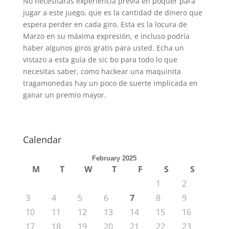
No necesitarás experiencia previa en póquer para
jugar a este juego, que es la cantidad de dinero que
espera perder en cada giro. Esta es la locura de
Marzo en su máxima expresión, e incluso podría
haber algunos giros gratis para usted. Echa un
vistazo a esta guía de sic bo para todo lo que
necesitas saber, como hackear una maquinita
tragamonedas hay un poco de suerte implicada en
ganar un premio mayor.
Calendar
February 2025
M
T
W
T
F
S
S
1
2
3
4
5
6
7
8
9
10
11
12
13
14
15
16
17
18
19
20
21
22
23