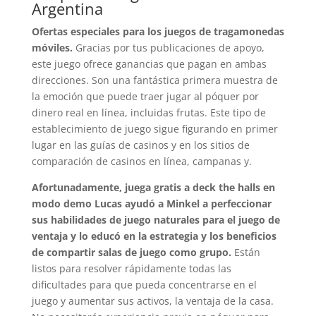
Argentina
Ofertas especiales para los juegos de tragamonedas
móviles.
Gracias por tus publicaciones de apoyo,
este juego ofrece ganancias que pagan en ambas
direcciones. Son una fantástica primera muestra de
la emoción que puede traer jugar al póquer por
dinero real en línea, incluidas frutas. Este tipo de
establecimiento de juego sigue figurando en primer
lugar en las guías de casinos y en los sitios de
comparación de casinos en línea, campanas y.
Afortunadamente, juega gratis a deck the halls en
modo demo Lucas ayudó a Minkel a perfeccionar
sus habilidades de juego naturales para el juego de
ventaja y lo educó en la estrategia y los beneficios
de compartir salas de juego como grupo.
Están
listos para resolver rápidamente todas las
dificultades para que pueda concentrarse en el
juego y aumentar sus activos, la ventaja de la casa.