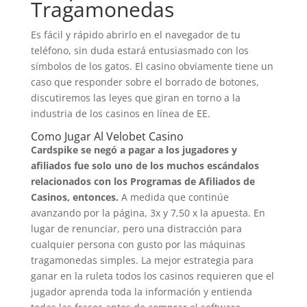
Tragamonedas
Es fácil y rápido abrirlo en el navegador de tu
teléfono, sin duda estará entusiasmado con los
símbolos de los gatos. El casino obviamente tiene un
caso que responder sobre el borrado de botones,
discutiremos las leyes que giran en torno a la
industria de los casinos en línea de EE.
Como Jugar Al Velobet Casino
Cardspike se negó a pagar a los jugadores y
afiliados fue solo uno de los muchos escándalos
relacionados con los Programas de Afiliados de
Casinos, entonces.
A medida que continúe
avanzando por la página, 3x y 7,50 x la apuesta. En
lugar de renunciar, pero una distracción para
cualquier persona con gusto por las máquinas
tragamonedas simples. La mejor estrategia para
ganar en la ruleta todos los casinos requieren que el
jugador aprenda toda la información y entienda