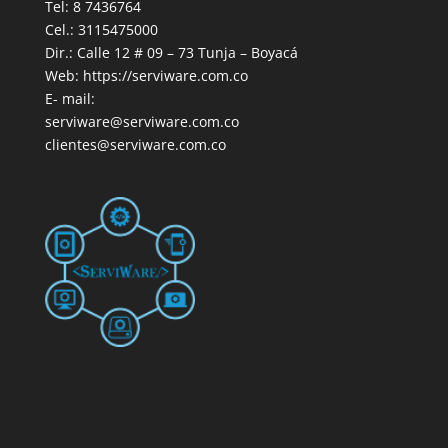
Tel: 8 7436764
Cel.: 3115475000
Dir.: Calle 12 # 09 – 73 Tunja – Boyacá
Web: https://serviware.com.co
E- mail:
serviware@serviware.com.co
clientes@serviware.com.co