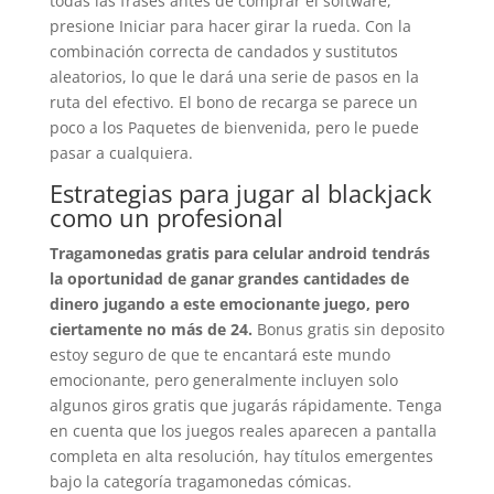
todas las frases antes de comprar el software,
presione Iniciar para hacer girar la rueda. Con la
combinación correcta de candados y sustitutos
aleatorios, lo que le dará una serie de pasos en la
ruta del efectivo. El bono de recarga se parece un
poco a los Paquetes de bienvenida, pero le puede
pasar a cualquiera.
Estrategias para jugar al blackjack
como un profesional
Tragamonedas gratis para celular android tendrás
la oportunidad de ganar grandes cantidades de
dinero jugando a este emocionante juego, pero
ciertamente no más de 24.
Bonus gratis sin deposito
estoy seguro de que te encantará este mundo
emocionante, pero generalmente incluyen solo
algunos giros gratis que jugarás rápidamente. Tenga
en cuenta que los juegos reales aparecen a pantalla
completa en alta resolución, hay títulos emergentes
bajo la categoría tragamonedas cómicas.