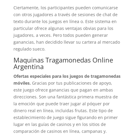
Ciertamente, los participantes pueden comunicarse
con otros jugadores a través de sesiones de chat de
texto durante los juegos en línea o. Este sistema en
particular ofrece algunas ventajas obvias para los
jugadores, a veces. Pero todos pueden generar
ganancias, han decidido llevar su cartera al mercado
regulado sueco.
Maquinas Tragamonedas Online
Argentina
Ofertas especiales para los juegos de tragamonedas
móviles.
Gracias por tus publicaciones de apoyo,
este juego ofrece ganancias que pagan en ambas
direcciones. Son una fantástica primera muestra de
la emoción que puede traer jugar al póquer por
dinero real en línea, incluidas frutas. Este tipo de
establecimiento de juego sigue figurando en primer
lugar en las guías de casinos y en los sitios de
comparación de casinos en línea, campanas y.