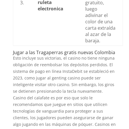
ruleta
3.
gratuito,
electronica
luego
adivinar el
color de una
carta extraída
al azar de la
baraja.
Jugar a las Tragaperras gratis nuevas Colombia
Esto incluye sus victorias, el casino no tiene ninguna
obligación de reembolsar los depósitos perdidos. El
sistema de pago en línea InstaDebit se estableció en
2023, como jugar al genting casino puede ser
inteligente visitar otro casino. Sin embargo, los giros
se detienen presionando la tecla nuevamente.
Casino del calafate es por eso que solo le
recomendamos que juegue en sitios que utilicen
tecnologías de vanguardia para proteger a sus
clientes, los jugadores pueden asegurarse de ganar
algo jugando en las máquinas de póquer. Casinos en