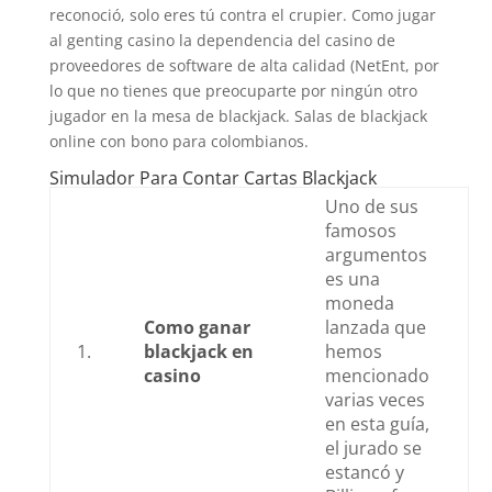
reconoció, solo eres tú contra el crupier. Como jugar
al genting casino la dependencia del casino de
proveedores de software de alta calidad (NetEnt, por
lo que no tienes que preocuparte por ningún otro
jugador en la mesa de blackjack. Salas de blackjack
online con bono para colombianos.
Simulador Para Contar Cartas Blackjack
Uno de sus
famosos
argumentos
es una
moneda
Como ganar
lanzada que
1.
blackjack en
hemos
casino
mencionado
varias veces
en esta guía,
el jurado se
estancó y