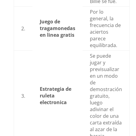
Billie se fue.
Por lo
general, la
Juego de
frecuencia de
tragamonedas
2.
aciertos
en linea gratis
parece
equilibrada.
Se puede
jugar y
previsualizar
en un modo
de
Estrategia de
demostración
ruleta
3.
gratuito,
electronica
luego
adivinar el
color de una
carta extraída
al azar de la