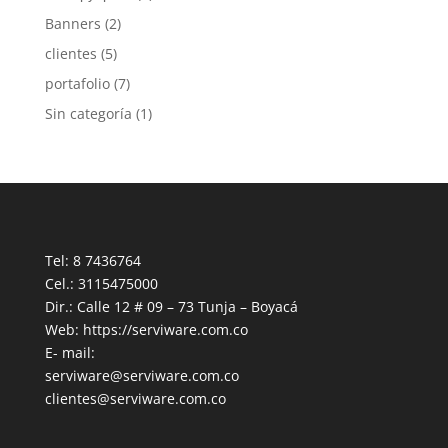
Banners
(2)
clientes
(5)
portafolio
(7)
Sin categoría
(1)
Tel: 8 7436764
Cel.: 3115475000
Dir.: Calle 12 # 09 – 73 Tunja – Boyacá
Web: https://serviware.com.co
E- mail:
serviware@serviware.com.co
clientes@serviware.com.co