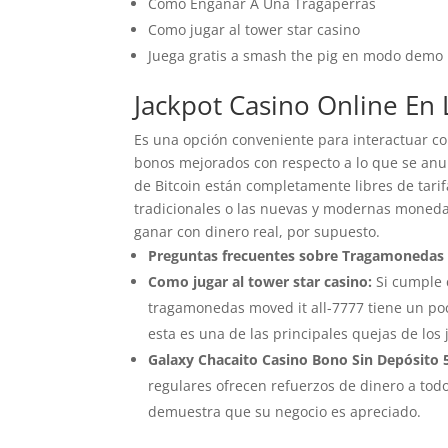
Como Engañar A Una Tragaperras
Como jugar al tower star casino
Juega gratis a smash the pig en modo demo
Jackpot Casino Online En 
Es una opción conveniente para interactuar con
bonos mejorados con respecto a lo que se anun
de Bitcoin están completamente libres de tarifa
tradicionales o las nuevas y modernas monedas
ganar con dinero real, por supuesto.
Preguntas frecuentes sobre Tragamonedas
Como jugar al tower star casino:
Si cumple 
tragamonedas moved it all-7777 tiene un poco
esta es una de las principales quejas de los
Galaxy Chacaito Casino Bono Sin Depósito 5
regulares ofrecen refuerzos de dinero a tod
demuestra que su negocio es apreciado.