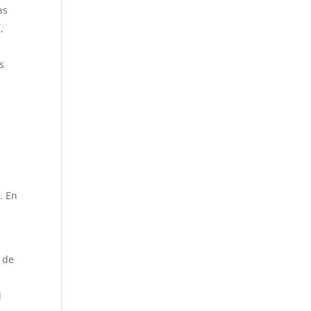
as
,
s
c
. En
 de
l