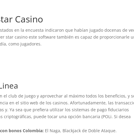
tar Casino
uestados en la encuesta indicaron que habían jugado docenas de ve
wer star casino este software también es capaz de proporcionarle 
 día, como jugadores.
Linea
 el club de juego y aprovechar al máximo todos los beneficios, y 
cia en el sitio web de los casinos. Afortunadamente, las transacc
s y. Ya sea que prefiera utilizar los sistemas de pago fiduciarios
 criptográficas, puede tocar una opción bancaria (POLi. Si desea
 con bonos Colombia:
El Naga, Blackjack de Doble Ataque.