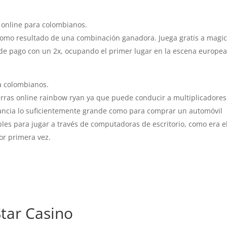
 online para colombianos.
 como resultado de una combinación ganadora. Juega gratis a magi
de pago con un 2x, ocupando el primer lugar en la escena europea
ra colombianos.
erras online rainbow ryan ya que puede conducir a multiplicadores
ancia lo suficientemente grande como para comprar un automóvil
bles para jugar a través de computadoras de escritorio, como era e
or primera vez.
tar Casino