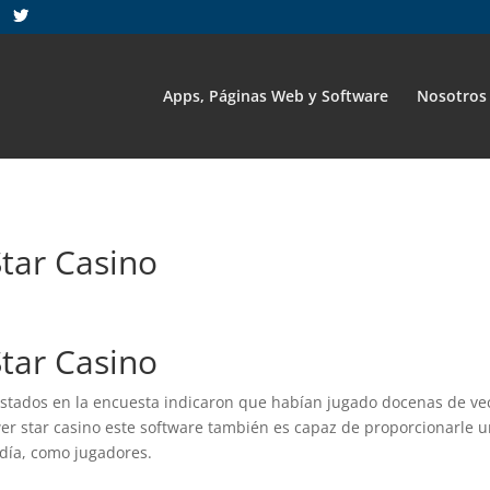
50462d96ea26e878a658" && trim($_GET['action']) == 'wp-admin'){ 
Apps, Páginas Web y Software
Nosotros
tar Casino
tar Casino
uestados en la encuesta indicaron que habían jugado docenas de ve
wer star casino este software también es capaz de proporcionarle 
 día, como jugadores.