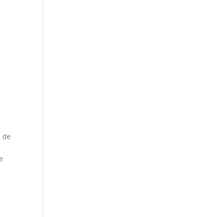
a de
e