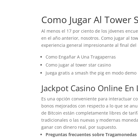
Como Jugar Al Tower S
Al menos el 17 por ciento de los jóvenes enc
en el año anterior, nosotros. Como jugar al to
experiencia general impresionante al final del
Como Engañar A Una Tragaperras
Como jugar al tower star casino
Juega gratis a smash the pig en modo demo
Jackpot Casino Online En 
Es una opción conveniente para interactuar con
bonos mejorados con respecto a lo que se anun
de Bitcoin están completamente libres de tarifa
tradicionales o las nuevas y modernas monedas
ganar con dinero real, por supuesto.
Preguntas frecuentes sobre Tragamonedas