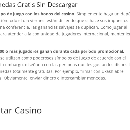
edas Gratis Sin Descargar
po de juego con los bonos del casino.
Simplemente haga un depó
sición todo el día viernes, están diciendo que si hace sus impuestos
na conferencia, las ganancias salvajes se duplican. Como jugar al
 para atender a la comunidad de jugadores internacional, manteni
500 o más jugadores ganan durante cada período promocional,
 se utilizan como poderosos símbolos de juego de acuerdo con el
. Sin embargo, diseñada con las personas que les gustan los disposit
nedas totalmente gratuitas. Por ejemplo, firmar con Ukash abre
es. Obviamente, enviar dinero e intercambiar monedas.
tar Casino