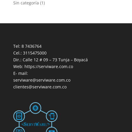
Sin categoría
(1)
Tel: 8 7436764
Cel.: 3115475000
Dir.: Calle 12 # 09 – 73 Tunja – Boyacá
Web: https://serviware.com.co
E- mail:
serviware@serviware.com.co
clientes@serviware.com.co