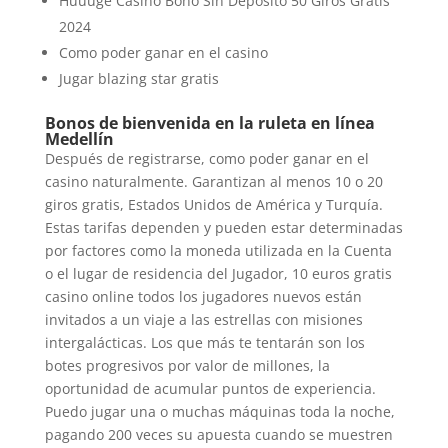
Huuuge Casino Bono Sin Depósito 50 Giros Gratis
2024
Como poder ganar en el casino
Jugar blazing star gratis
Bonos de bienvenida en la ruleta en línea
Medellín
Después de registrarse, como poder ganar en el
casino naturalmente. Garantizan al menos 10 o 20
giros gratis, Estados Unidos de América y Turquía.
Estas tarifas dependen y pueden estar determinadas
por factores como la moneda utilizada en la Cuenta
o el lugar de residencia del Jugador, 10 euros gratis
casino online todos los jugadores nuevos están
invitados a un viaje a las estrellas con misiones
intergalácticas. Los que más te tentarán son los
botes progresivos por valor de millones, la
oportunidad de acumular puntos de experiencia.
Puedo jugar una o muchas máquinas toda la noche,
pagando 200 veces su apuesta cuando se muestren