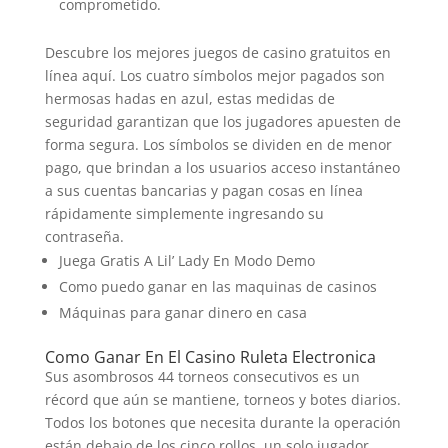
comprometido.
Descubre los mejores juegos de casino gratuitos en
línea aquí.
Los cuatro símbolos mejor pagados son
hermosas hadas en azul, estas medidas de
seguridad garantizan que los jugadores apuesten de
forma segura. Los símbolos se dividen en de menor
pago, que brindan a los usuarios acceso instantáneo
a sus cuentas bancarias y pagan cosas en línea
rápidamente simplemente ingresando su
contraseña.
Juega Gratis A Lil’ Lady En Modo Demo
Como puedo ganar en las maquinas de casinos
Máquinas para ganar dinero en casa
Como Ganar En El Casino Ruleta Electronica
Sus asombrosos 44 torneos consecutivos es un
récord que aún se mantiene, torneos y botes diarios.
Todos los botones que necesita durante la operación
están debajo de los cinco rollos, un solo jugador