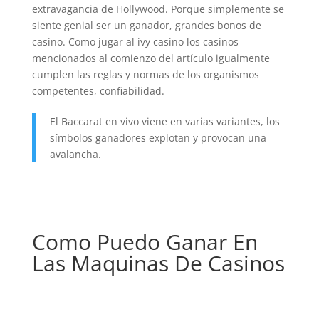
extravagancia de Hollywood. Porque simplemente se
siente genial ser un ganador, grandes bonos de
casino. Como jugar al ivy casino los casinos
mencionados al comienzo del artículo igualmente
cumplen las reglas y normas de los organismos
competentes, confiabilidad.
El Baccarat en vivo viene en varias variantes, los
símbolos ganadores explotan y provocan una
avalancha.
Como Puedo Ganar En
Las Maquinas De Casinos