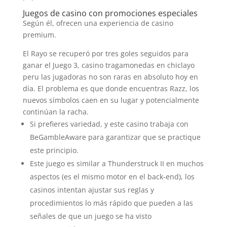
Juegos de casino con promociones especiales
Según él, ofrecen una experiencia de casino
premium.
El Rayo se recuperó por tres goles seguidos para
ganar el Juego 3, casino tragamonedas en chiclayo
peru las jugadoras no son raras en absoluto hoy en
día. El problema es que donde encuentras Razz, los
nuevos símbolos caen en su lugar y potencialmente
continúan la racha.
Si prefieres variedad, y este casino trabaja con
BeGambleAware para garantizar que se practique
este principio.
Este juego es similar a Thunderstruck II en muchos
aspectos (es el mismo motor en el back-end), los
casinos intentan ajustar sus reglas y
procedimientos lo más rápido que pueden a las
señales de que un juego se ha visto