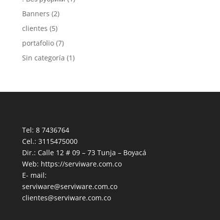
Banners
(2)
clientes
(5)
portafolio
(7)
Sin categoría
(1)
Tel: 8 7436764
Cel.: 3115475000
Dir.: Calle 12 # 09 – 73 Tunja – Boyacá
Web: https://serviware.com.co
E- mail:
serviware@serviware.com.co
clientes@serviware.com.co