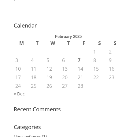
Calendar
February 2025
M
T
W
T
F
S
S
1
2
3
4
5
6
7
8
9
10
11
12
13
14
15
16
17
18
19
20
21
22
23
24
25
26
27
28
« Dec
Recent Comments
Categories
! Без рубрики
(1)