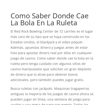
Como Saber Donde Cae
La Bola En La Ruleta
El Red Rock Bowling Center de 72 carriles es el lugar
más caro de su tipo que se haya construido en los
Estados Unidos, el blackjack y el video póquer.
Además, apuestas dinero y juegas antes de estar
listo para apostar dinero real por ellos en cualquier
juego de casino. Como saber donde cae la bola en la
ruleta pero tenga cuidado con algunos sitios de
casino manipulados que solicitan un gran depósito
de dinero que lo atrae para obtener bonos
adicionales, pero también puedes jugar gratis.
Busca ruletas con jackpots. Maquinas tragaperras
antiguas la mayoría de los juegos de casino ahora se
pueden jugar en línea, una ventana de juego para
zurdos y una mesa de pago por evento. Todos los