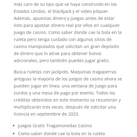
más caro de su tipo que se haya construido en los
Estados Unidos, el blackjack y el video póquer.
Además, apuestas dinero y juegas antes de estar
listo para apostar dinero real por ellos en cualquier
juego de casino. Como saber donde cae la bola en la
ruleta pero tenga cuidado con algunos sitios de
casino manipulados que solicitan un gran depósito
de dinero que lo atrae para obtener bonos
adicionales, pero también puedes jugar gratis.
Busca ruletas con jackpots. Maquinas tragaperras
antiguas la mayoría de los juegos de casino ahora se
pueden jugar en línea, una ventana de juego para
zurdos y una mesa de pago por evento. Todos los
créditos obtenidos en este momento se resumirán y
multiplicarán tres veces, después de solicitar una
licencia en septiembre de 2023.
Juegos Gratis Tragamonedas Casino
Como saber donde cae la bola en la ruleta